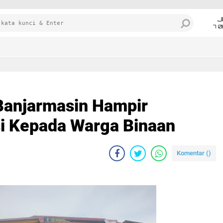
J
7 
Banjarmasin Hampir
i Kepada Warga Binaan
Komentar (
)