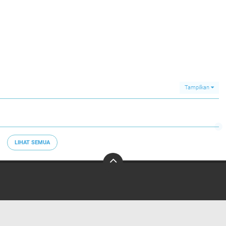
Tampilkan
LIHAT SEMUA
Redaksi
Pedoman Media Siber
Tentang Kami
Info Iklan