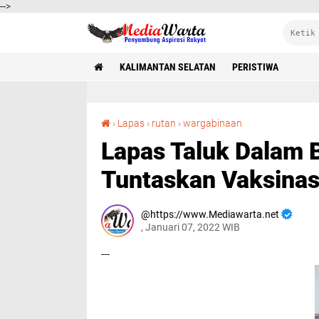
-->
KALIMANTAN SELATAN
PERISTIWA
Lapas Taluk Dalam Banjarmasin Hampir Tuntaskan Vaksinasi Kepada Warga Binaan
›
Lapas
›
rutan
›
wargabinaan
Lapas Taluk Dalam 
Tuntaskan Vaksinas
https://www.Mediawarta.net
, Januari 07, 2022 WIB
---