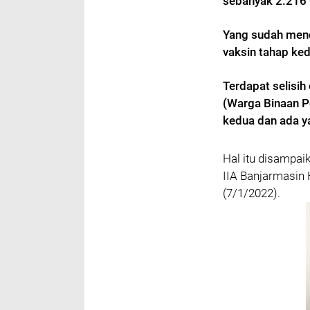
sebanyak
2.216
Yang sudah mend
vaksin tahap ke
Terdapat selisi
(
Warga Binaan 
kedua dan ada y
Hal itu disampai
IIA Banjarmasin
(7/1/2022).