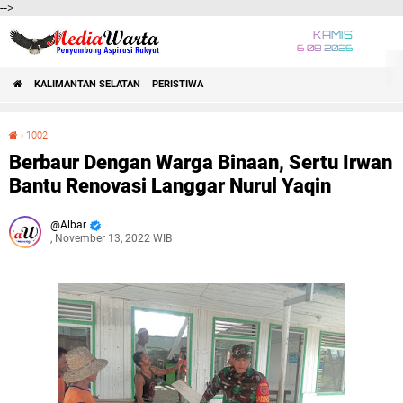
-->
KAMIS
6 08 2026
KALIMANTAN SELATAN
PERISTIWA
›
1002
Berbaur Dengan Warga Binaan, Sertu Irwan Bantu Renovasi Langgar Nurul Yaqin
Berbaur Dengan Warga Binaan, Sertu Irwan
Bantu Renovasi Langgar Nurul Yaqin
Albar
, November 13, 2022 WIB