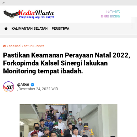
-->
KAMIS
6 08 2026
KALIMANTAN SELATAN
PERISTIWA
›
nasional
›
naturu
›
news
Pastikan Keamanan Perayaan Natal 2022, Forkopimda Kalsel Sinergi lakukan Monitoring tempat ibadah.
Pastikan Keamanan Perayaan Natal 2022,
Forkopimda Kalsel Sinergi lakukan
Monitoring tempat ibadah.
Albar
, Desember 24, 2022 WIB