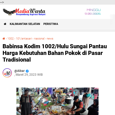
-->
MINGGU
9 08 2026
KALIMANTAN SELATAN
PERISTIWA
›
1002
›
101/antasari
›
nasional
›
news
Babinsa Kodim 1002/Hulu Sungai Pantau Harga Kebutuhan Bahan Pokok di Pasar Tradisional
Babinsa Kodim 1002/Hulu Sungai Pantau
Harga Kebutuhan Bahan Pokok di Pasar
Tradisional
Albar
, Maret 29, 2023 WIB