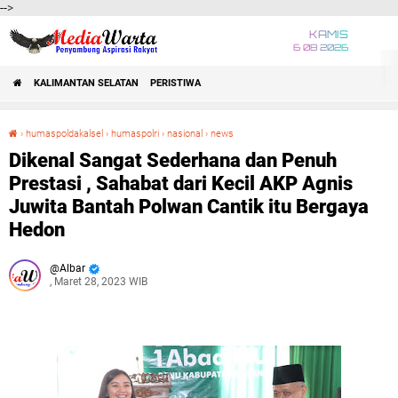
-->
KAMIS
6 08 2026
KALIMANTAN SELATAN
PERISTIWA
›
humaspoldakalsel
›
humaspolri
›
nasional
›
news
Dikenal Sangat Sederhana dan Penuh Prestasi , Sahabat dari Kecil AKP Agnis Juwita Bantah Polwan Cantik itu Bergaya Hedon
Dikenal Sangat Sederhana dan Penuh
Prestasi , Sahabat dari Kecil AKP Agnis
Juwita Bantah Polwan Cantik itu Bergaya
Hedon
Albar
, Maret 28, 2023 WIB