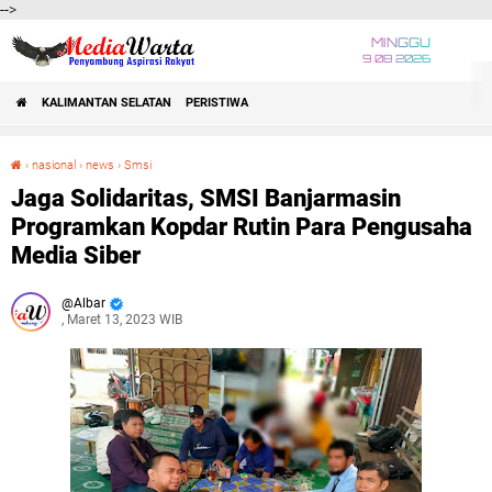
-->
MINGGU
9 08 2026
KALIMANTAN SELATAN
PERISTIWA
›
nasional
›
news
›
Smsi
Jaga Solidaritas, SMSI Banjarmasin Programkan Kopdar Rutin Para Pengusaha Media Siber
Jaga Solidaritas, SMSI Banjarmasin
Programkan Kopdar Rutin Para Pengusaha
Media Siber
Albar
, Maret 13, 2023 WIB