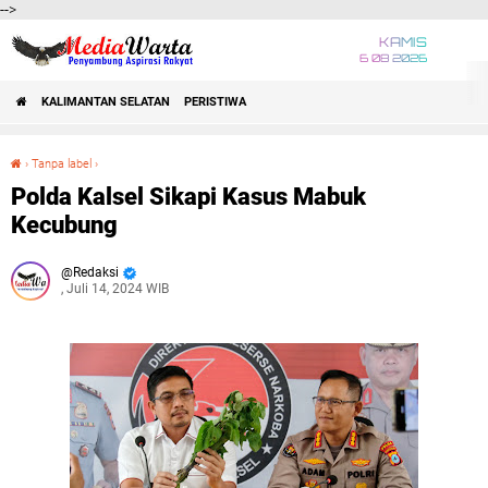
-->
KAMIS
6 08 2026
KALIMANTAN SELATAN
PERISTIWA
›
Tanpa label
›
Polda Kalsel Sikapi Kasus Mabuk Kecubung
Polda Kalsel Sikapi Kasus Mabuk
Kecubung
Redaksi
, Juli 14, 2024 WIB