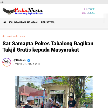
-->
JUM'AT
7 08 2026
KALIMANTAN SELATAN
PERISTIWA
›
nasional
›
news
Sat Samapta Polres Tabalong Bagikan Takjil Gratis kepada Masyarakat
Sat Samapta Polres Tabalong Bagikan
Takjil Gratis kepada Masyarakat
Redaksi
, Maret 02, 2025 WIB