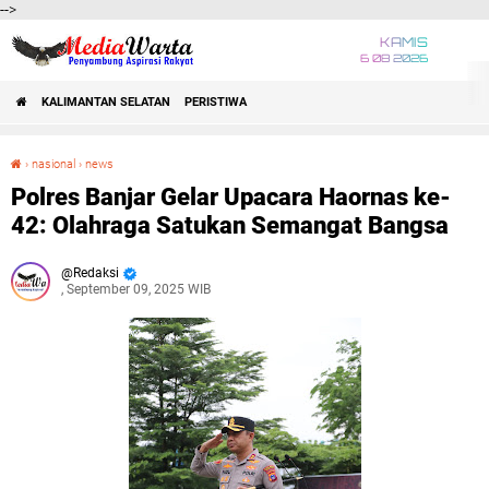
-->
KAMIS
6 08 2026
KALIMANTAN SELATAN
PERISTIWA
›
nasional
›
news
Polres Banjar Gelar Upacara Haornas ke-42: Olahraga Satukan Semangat Bangsa
Polres Banjar Gelar Upacara Haornas ke-
42: Olahraga Satukan Semangat Bangsa
Redaksi
, September 09, 2025 WIB