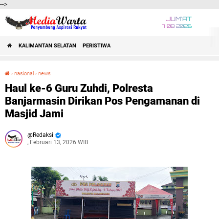
-->
JUM'AT
7 08 2026
KALIMANTAN SELATAN
PERISTIWA
›
nasional
›
news
Haul ke-6 Guru Zuhdi, Polresta Banjarmasin Dirikan Pos Pengamanan di Masjid Jami
Haul ke-6 Guru Zuhdi, Polresta
Banjarmasin Dirikan Pos Pengamanan di
Masjid Jami
Redaksi
, Februari 13, 2026 WIB