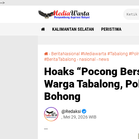
-->
KALIMANTAN SELATAN
PERISTIWA
›
BeritaNasional #Mediawarta #Tabalong #Po
Hoaks “Pocong Bersenjata Tajam” Resahkan Warga Tabalong, Polisi Pastikan Informasi Bohong
#BeritaTabalong
›
nasional
›
news
Hoaks “Pocong Ber
Warga Tabalong, Pol
Bohong
Redaksi
, Mei 29, 2026 WIB
---