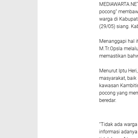
MEDIAWARTA.NET,T
pocong” membawa
warga di Kabupat
(29/05) siang. K
Menanggapi hal it
M.Tr.Opsla melalu
memastikan bahwa
Menurut Iptu Heri
masyarakat, baik
kawasan Kambitin
pocong yang mem
beredar.
“Tidak ada warga 
informasi adany