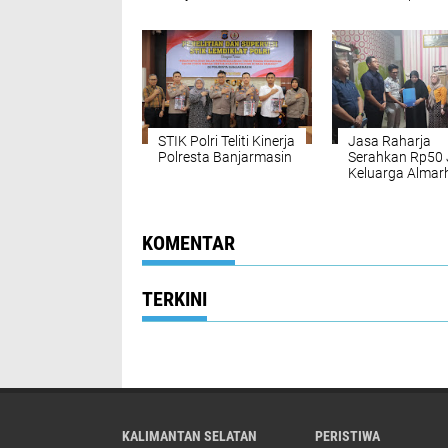
Kapolri Apresiasi
Apresiasi Kinerj
Kinerja Polisi
Layanan Publik
STIK Polri Teliti Kinerja
Jasa Raharja
Polresta Banjarmasin
Serahkan Rp50 
Keluarga Alma
Tawar Tri Setia
Terima Total
Santunan Rp62
KOMENTAR
TERKINI
KALIMANTAN SELATAN
PERISTIWA