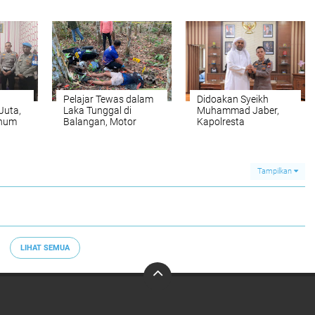
a
Banjarmasin
Pacu Semangat
Kemerdekaan
Pelajar Tewas dalam
Didoakan Syeikh
Juta,
Laka Tunggal di
Muhammad Jaber,
rhum
Balangan, Motor
Kapolresta
wan
Hantam Pohon di
Banjarmasin
Tikungan
Teguhkan
 Juta
Pengabdian: “Kayuh
Baimbai Jaga Banua”
Tampilkan
LIHAT SEMUA