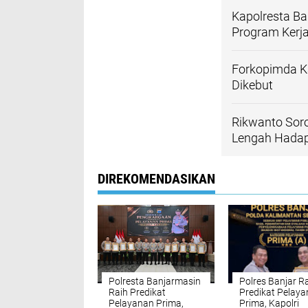
Kapolresta Ba
Program Kerj
Forkopimda Ka
Dikebut
Rikwanto Soro
Lengah Hada
DIREKOMENDASIKAN
Polresta Banjarmasin
Polres Banjar R
Raih Predikat
Predikat Pelay
Pelayanan Prima,
Prima, Kapolri