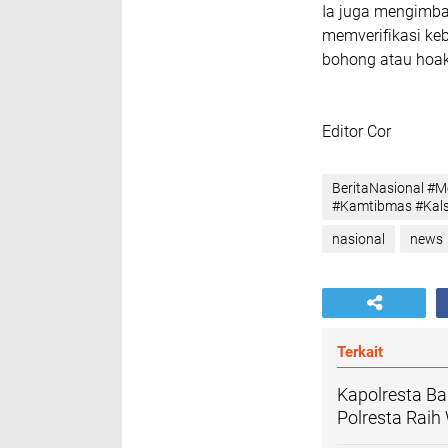
Ia juga mengimba
memverifikasi ke
bohong atau hoak
Editor Cor
BeritaNasional #
#Kamtibmas #Kals
nasional
news
Terkait
Kapolresta B
Polresta Rai