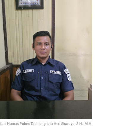
Kasi Humas Polres Tabalong Iptu Heri Siswoyo, S.H., M.H.