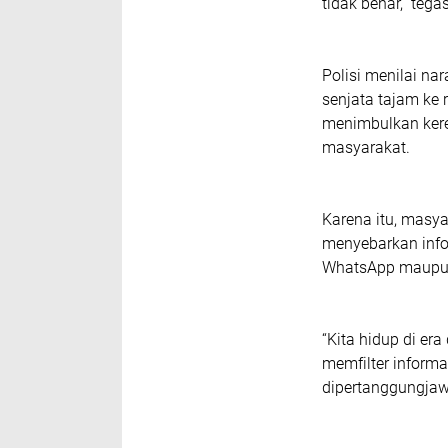
tidak benar,” tega
Polisi menilai n
senjata tajam ke
menimbulkan ker
masyarakat.
Karena itu, masy
menyebarkan info
WhatsApp maupun
“Kita hidup di era
memfilter informa
dipertanggungjawa