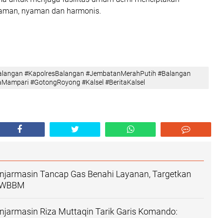
 aman, nyaman dan harmonis.
Balangan #KapolresBalangan #JembatanMerahPutih #Balangan
Mampari #GotongRoyong #Kalsel #BeritaKalsel
anjarmasin Tancap Gas Benahi Layanan, Targetkan
h WBBM
njarmasin Riza Muttaqin Tarik Garis Komando: