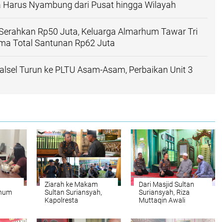
a Harus Nyambung dari Pusat hingga Wilayah
Serahkan Rp50 Juta, Keluarga Almarhum Tawar Tri
ima Total Santunan Rp62 Juta
lsel Turun ke PLTU Asam-Asam, Perbaikan Unit 3
Ziarah ke Makam
Dari Masjid Sultan
rhum
Sultan Suriansyah,
Suriansyah, Riza
Kapolresta
Muttaqin Awali
 Juta
Banjarmasin
Nahkoda Polresta
Menimba Teladan
Banjarmasin dengan