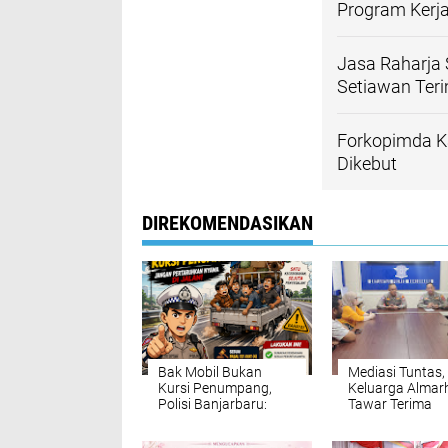
Program Kerj
Jasa Raharja 
Setiawan Ter
Forkopimda Ka
Dikebut
DIREKOMENDASIKAN
Bak Mobil Bukan
Mediasi Tuntas,
Kursi Penumpang,
Keluarga Alma
Polisi Banjarbaru:
Tawar Terima
Jangan Pertaruhkan
Santunan Rp16
Nyawa di Jalan