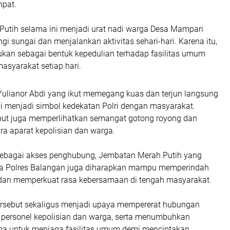
mpat.
utih selama ini menjadi urat nadi warga Desa Mampari
i sungai dan menjalankan aktivitas sehari-hari. Karena itu,
ukan sebagai bentuk kepedulian terhadap fasilitas umum
asyarakat setiap hari.
ulianor Abdi yang ikut memegang kuas dan terjun langsung
ai menjadi simbol kedekatan Polri dengan masyarakat.
ut juga memperlihatkan semangat gotong royong dan
a aparat kepolisian dan warga.
 sebagai akses penghubung, Jembatan Merah Putih yang
a Polres Balangan juga diharapkan mampu memperindah
dan memperkuat rasa kebersamaan di tengah masyarakat.
tersebut sekaligus menjadi upaya mempererat hubungan
 personel kepolisian dan warga, serta menumbuhkan
a untuk menjaga fasilitas umum demi menciptakan