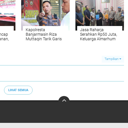
Raja Pertama Banjar
Doa
Kapolresta
Jasa Raharja
ncap
Banjarmasin Riza
Serahkan Rp50 Juta,
anan,
Muttaqin Tarik Garis
Keluarga Almarhum
sta
Komando: Program
Tawar Tri Setiawan
Kerja Harus
Terima Total
Nyambung dari Pusat
Santunan Rp62 Juta
hingga Wilayah
Tampilkan
LIHAT SEMUA