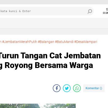
8 0
gan #JembatanMerahPutih #Balangan #BatuMandi #DesaMampari
batan Merah Putih, Gotong Royong Bersama Warga Mampari
Turun Tangan Cat Jembatan
ng Royong Bersama Warga
Komentar (
)