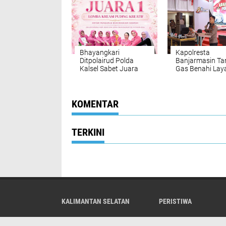
Bhayangkari
Kapolresta
Ditpolairud Polda
Banjarmasin Ta
Kalsel Sabet Juara
Gas Benahi Lay
Puding Kreatif HKGB
Targetkan Polre
ke-74
Raih WBBM
KOMENTAR
TERKINI
KALIMANTAN SELATAN
PERISTIWA