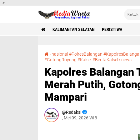
-->
KALIMANTAN SELATAN
PERISTIWA
›
nasional #PolresBalangan #KapolresBalan
Kapolres Balangan Turun Tangan Cat Jem
#GotongRoyong #Kalsel #BeritaKalsel
›
news
Kapolres Balangan 
Merah Putih, Goto
Mampari
Redaksi
, Mei 09, 2026 WIB
---