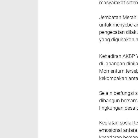
masyarakat sete
Jembatan Merah P
untuk menyeberang
pengecatan dilak
yang digunakan m
Kehadiran AKBP Y
di lapangan dinil
Momentum terseb
kekompakan antar
Selain berfungsi
dibangun bersam
lingkungan desa 
Kegiatan sosial 
emosional antara
kesadaran bersam