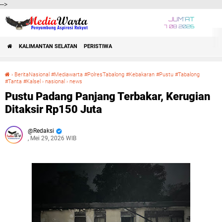
-->
JUM'AT
7 08 2026
KALIMANTAN SELATAN
PERISTIWA
›
BeritaNasional #Mediawarta #PolresTabalong #Kebakaran #Pustu #Tabalong
#Tanta #Kalsel
›
nasional
›
news
Pustu Padang Panjang Terbakar, Kerugian Ditaksir Rp150 Juta
Pustu Padang Panjang Terbakar, Kerugian
Ditaksir Rp150 Juta
Redaksi
, Mei 29, 2026 WIB