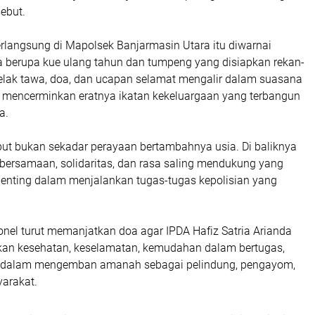
ebut.
rlangsung di Mapolsek Banjarmasin Utara itu diwarnai
a berupa kue ulang tahun dan tumpeng yang disiapkan rekan-
Gelak tawa, doa, dan ucapan selamat mengalir dalam suasana
 mencerminkan eratnya ikatan kekeluargaan yang terbangun
a.
t bukan sekadar perayaan bertambahnya usia. Di baliknya
ebersamaan, solidaritas, dan rasa saling mendukung yang
penting dalam menjalankan tugas-tugas kepolisian yang
nel turut memanjatkan doa agar IPDA Hafiz Satria Arianda
ikan kesehatan, keselamatan, kemudahan dalam bertugas,
n dalam mengemban amanah sebagai pelindung, pengayom,
arakat.