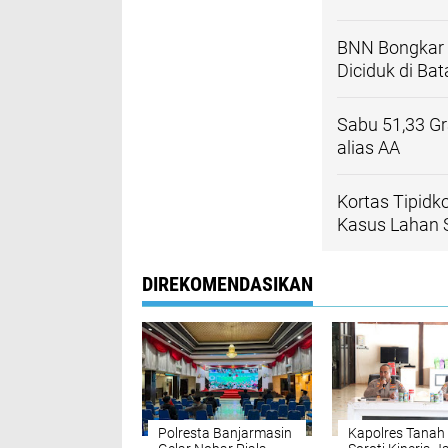
BNN Bongkar S
Diciduk di Ba
Sabu 51,33 Gr
alias AA
Kortas Tipidk
Kasus Lahan 
DIREKOMENDASIKAN
Polresta Banjarmasin
Kapolres Tanah