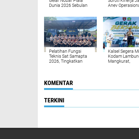
Gelar Nobar Piala
Soroti Kinerja J
Dunia 2026 Sebulan
Anev Operasiona
Penuh, Warga Diajak
Alat Ukur Evalua
Nikmati Hiburan
Sehat
Pelatihan Fungsi
Kalsel Segera Mil
Teknis Sat Samapta
Kodam Lambun
2026, Tingkatkan
Mangkurat,
Profesionalisme
Groundbreakin
Personel
Dimulai
KOMENTAR
TERKINI