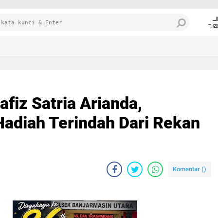
J
7 
fiz Satria Arianda,
adiah Terindah Dari Rekan
Komentar (
)