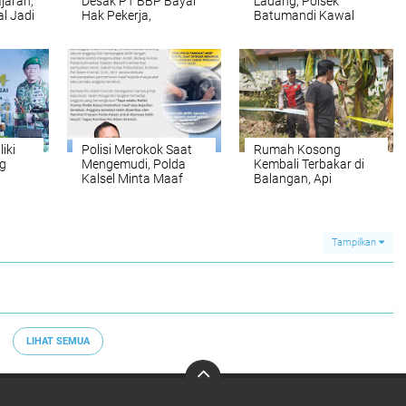
ajaran,
Desak PT BBP Bayar
Ladang, Polsek
l Jadi
Hak Pekerja,
Batumandi Kawal
si
Manajemen Diberi
Program Jagung
Tenggat 14 Hari
Demi Asta Cita
Presiden
iki
Polisi Merokok Saat
Rumah Kosong
g
Mengemudi, Polda
Kembali Terbakar di
Kalsel Minta Maaf
Balangan, Api
g
dan Janji Tindak
Melahap Bangunan
Tegas
Kayu hingga Ludes
Tampilkan
LIHAT SEMUA