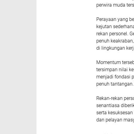
perwira muda ters
Perayaan yang be
kejutan sederhan
rekan personel. 
penuh keakraban,
di lingkungan kerj
Momentum tersebu
tersimpan nilai k
menjadi fondasi 
penuh tantangan.
Rekan-rekan perso
senantiasa diber
serta kesuksesa
dan pelayan masy