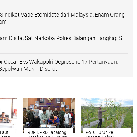
indikat Vape Etomidate dari Malaysia, Enam Orang
tam
am Disita, Sat Narkoba Polres Balangan Tangkap S
or Cecar Eks Wakapolri Oegroseno 17 Pertanyaan,
Sepolwan Makin Disorot
 Laut
RDP DPRD Tabalong
Polisi Turun ke