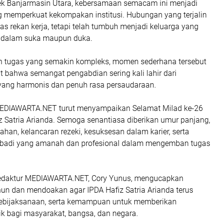
sek Banjarmasin Utara, kebersamaan semacam ini menjadi
ng memperkuat kekompakan institusi. Hubungan yang terjalin
as rekan kerja, tetapi telah tumbuh menjadi keluarga yang
 dalam suka maupun duka.
an tugas yang semakin kompleks, momen sederhana tersebut
 bahwa semangat pengabdian sering kali lahir dari
 yang harmonis dan penuh rasa persaudaraan.
MEDIAWARTA.NET turut menyampaikan Selamat Milad ke-26
z Satria Arianda. Semoga senantiasa diberikan umur panjang,
ahan, kelancaran rezeki, kesuksesan dalam karier, serta
ribadi yang amanah dan profesional dalam mengemban tugas
Redaktur MEDIAWARTA.NET, Cory Yunus, mengucapkan
hun dan mendoakan agar IPDA Hafiz Satria Arianda terus
 kebijaksanaan, serta kemampuan untuk memberikan
ik bagi masyarakat, bangsa, dan negara.