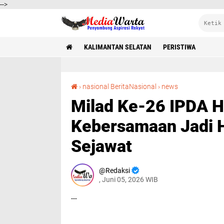
-->
KALIMANTAN SELATAN
PERISTIWA
Milad Ke-26 IPDA Hafiz Satria Arianda, Kebersamaan Jadi Hadiah Terindah Dari Rekan Sejawat
›
nasional BeritaNasional
›
news
Milad Ke-26 IPDA Ha
Kebersamaan Jadi H
Sejawat
Redaksi
, Juni 05, 2026 WIB
---