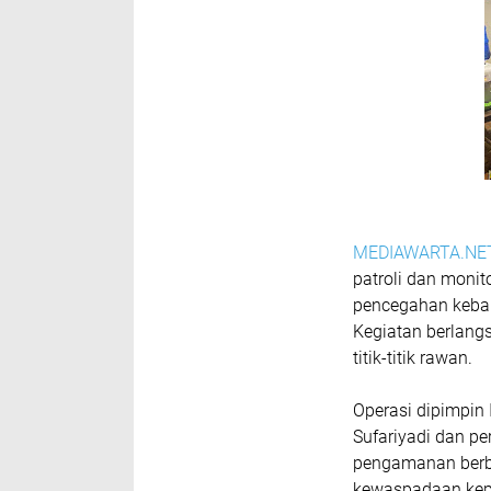
MEDIAWARTA.NE
patroli dan monit
pencegahan keba
Kegiatan berlang
titik-titik rawan.
Operasi dipimpin
Sufariyadi dan pe
pengamanan berb
kewaspadaan kep