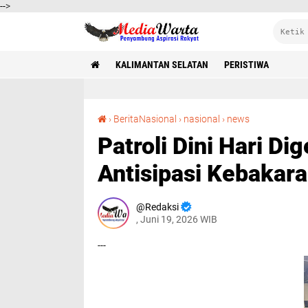
-->
KALIMANTAN SELATAN
PERISTIWA
Patroli Dini Hari Digeber, Polres Tabalong Antisipasi Kebakaran Permukiman
›
BeritaNasional
›
nasional
›
news
Patroli Dini Hari Di
Antisipasi Kebaka
Redaksi
, Juni 19, 2026 WIB
---