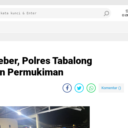
8 0
geber, Polres Tabalong
ran Permukiman
Komentar (
)