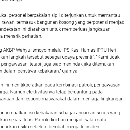
rbuka, personel berpakaian sipil diterjunkan untuk memantau
lai rawan, termasuk bangunan kosong yang berpotensi menjadi
 Pendekatan ini diarahkan untuk memperluas jangkauan
 menarik perhatian.
g AKBP Wahyu Ismoyo melalui PS Kasi Humas IPTU Heri
an langkah tersebut sebagai upaya preventif. “Kami tidak
pengawasan, tetapi juga siap menindak jika ditemukan
 dalam peristiwa kebakaran,” ujarnya.
 ini menitikberatkan pada kombinasi patroli, pengawasan,
arga. Namun efektivitasnya tetap bergantung pada
ksanaan dan respons masyarakat dalam menjaga lingkungan.
menempatkan isu kebakaran sebagai ancaman serius yang
kan secara luas. Patroli dini hari menjadi salah satu
menekan risiko sebelum berubah menjadi insiden.