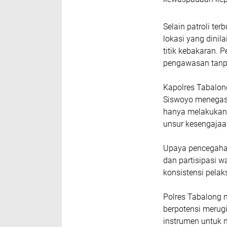
Selain patroli te
lokasi yang dini
titik kebakaran.
pengawasan tanpa
Kapolres Tabalon
Siswoyo menegask
hanya melakukan 
unsur kesengajaan
Upaya pencegahan
dan partisipasi w
konsistensi pela
Polres Tabalong 
berpotensi merugi
instrumen untuk 