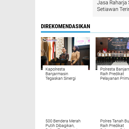
Jasa Raharja 
Setiawan Ter
DIREKOMENDASIKAN
Kapolresta
Polresta Banja
Banjarmasin
Raih Predikat
Tegaskan Sinergi
Pelayanan Prim
Forkopimda: “Kayuh
Kapolri Apresias
Baimbai Jaga Banua
Kinerja Polisi
500 Bendera Merah
Polres Tanah 
Putih Dibagikan,
Raih Predikat