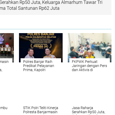
Serahkan Rp50 Juta, Keluarga Almarhum Tawar Tri
ima Total Santunan Rp62 Juta
rmasin
Polres Banjar Raih
FKPWK Perkuat
Predikat Pelayanan
Jaringan dengan Pers
a,
Prima, Kapolri
dan Aktivis di
i
Apresiasi Kinerja
Banjarmasin
Layanan Publik
Bumbu
STIK Polri Teliti Kinerja
Jasa Raharja
Polresta Banjarmasin
Serahkan Rp50 Juta,