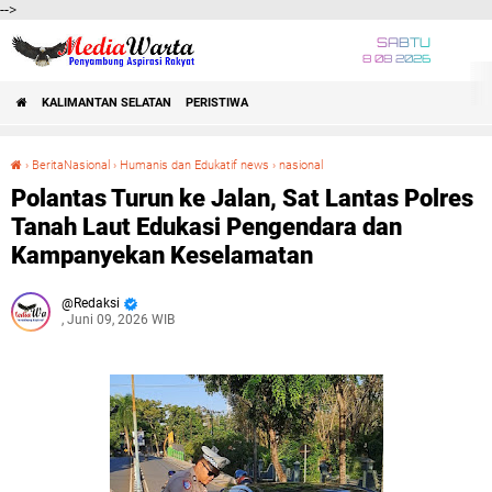
-->
SABTU
8 08 2026
KALIMANTAN SELATAN
PERISTIWA
›
BeritaNasional
›
Humanis dan Edukatif news
›
nasional
Polantas Turun ke Jalan, Sat Lantas Polres Tanah Laut Edukasi Pengendara dan Kampanyekan Keselamatan
Polantas Turun ke Jalan, Sat Lantas Polres
Tanah Laut Edukasi Pengendara dan
Kampanyekan Keselamatan
Redaksi
, Juni 09, 2026 WIB