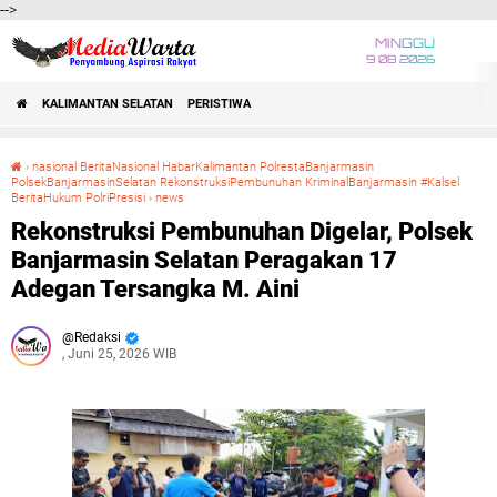
-->
MINGGU
9 08 2026
KALIMANTAN SELATAN
PERISTIWA
›
nasional BeritaNasional HabarKalimantan PolrestaBanjarmasin
PolsekBanjarmasinSelatan RekonstruksiPembunuhan KriminalBanjarmasin #Kalsel
BeritaHukum PolriPresisi
›
news
Rekonstruksi Pembunuhan Digelar, Polsek Banjarmasin Selatan Peragakan 17 Adegan Tersangka M. Aini
Rekonstruksi Pembunuhan Digelar, Polsek
Banjarmasin Selatan Peragakan 17
Adegan Tersangka M. Aini
Redaksi
, Juni 25, 2026 WIB