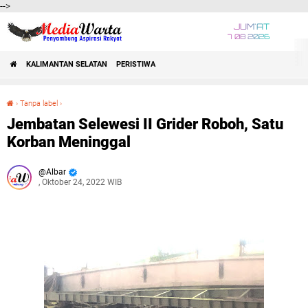
-->
JUM'AT
7 08 2026
KALIMANTAN SELATAN
PERISTIWA
›
Tanpa label
›
Jembatan Selewesi II Grider Roboh, Satu Korban Meninggal
Jembatan Selewesi II Grider Roboh, Satu
Korban Meninggal
Albar
, Oktober 24, 2022 WIB