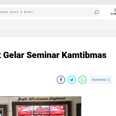
8 0
t Gelar Seminar Kamtibmas
4
Komentar (
)