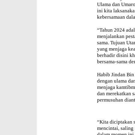
Ulama dan Umaro
ini kita laksanak
kebersamaan dala
“Tahun 2024 adal
menjalankan pest
sama. Tujuan Uta
yang menjaga kea
berhadir disini 
bersama-sama dem
Habib Jindan Bin
dengan ulama dan
menjaga kamtibma
dan merekatkan sa
permusuhan dianta
“Kita diciptakan
mencintai, saling
dalam momen ini 