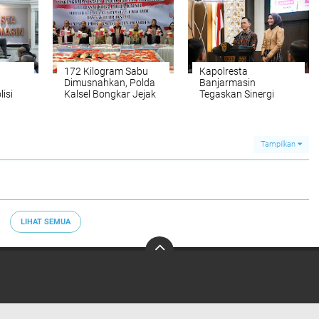
Nyambung dari Pusat
hingga Wilayah
172 Kilogram Sabu
Kapolresta
Dimusnahkan, Polda
Banjarmasin
isi
Kalsel Bongkar Jejak
Tegaskan Sinergi
ngah
Jaringan
Forkopimda: “Kayuh
an
internasional
Baimbai Jaga Banua
Tampilkan
LIHAT SEMUA