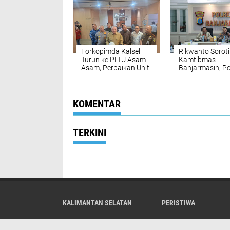
Doa
Forkopimda Kalsel
Rikwanto Soroti
Turun ke PLTU Asam-
Kamtibmas
Asam, Perbaikan Unit
Banjarmasin, Pol
3 Dikebut
Diminta Tak Le
Hadapi Ganggu
KOMENTAR
TERKINI
KALIMANTAN SELATAN
PERISTIWA