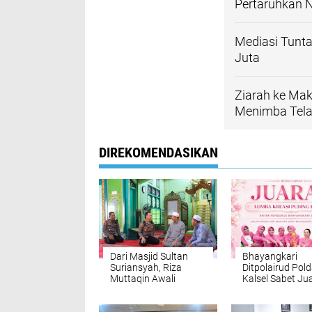
Pertaruhkan 
Mediasi Tunt
Juta
Ziarah ke Mak
Menimba Tela
DIREKOMENDASIKAN
Dari Masjid Sultan
Bhayangkari
Suriansyah, Riza
Ditpolairud Pol
Muttaqin Awali
Kalsel Sabet Ju
Nahkoda Polresta
Puding Kreatif
Banjarmasin dengan
ke-74