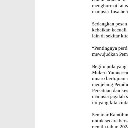
menghormati atas
manusia
bisa ber
Sedangkan pesan 
kebaikan kecuali 
lain di sekitar kita
“Pentingnya perd
mewujudkan Pemil
Begitu pula yang
Mukeri Yunus se
umaro bertujuan 
menjelang Pemilu
Persatuan dan kes
manusia jagalah 
ini yang kita cinta
Seminar Kamtibm
untuk secara ber
pemilu tahun 2024