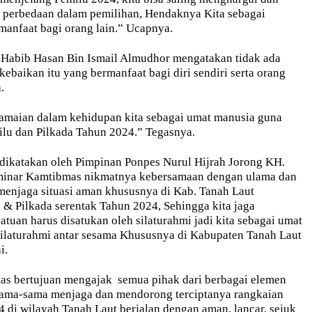
 perbedaan dalam pemilihan, Hendaknya Kita sebagai
manfaat bagi orang lain.” Ucapnya.
Habib Hasan Bin Ismail Almudhor mengatakan tidak ada
kebaikan itu yang bermanfaat bagi diri sendiri serta orang
.
amaian dalam kehidupan kita sebagai umat manusia guna
u dan Pilkada Tahun 2024.” Tegasnya.
 dikatakan oleh Pimpinan Ponpes Nurul Hijrah Jorong KH.
minar Kamtibmas nikmatnya kebersamaan dengan ulama dan
menjaga situasi aman khususnya di Kab. Tanah Laut
 & Pilkada serentak Tahun 2024, Sehingga kita jaga
atuan harus disatukan oleh silaturahmi jadi kita sebagai umat
silaturahmi antar sesama Khususnya di Kabupaten Tanah Laut
i.
as bertujuan mengajak
semua pihak dari berbagai elemen
sama-sama menjaga dan mendorong terciptanya rangkaian
 di wilayah Tanah Laut berjalan dengan aman, lancar, sejuk