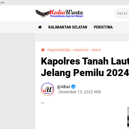
-->
KALIMANTAN SELATAN
PERISTIWA
Kapolres Tanah Laut Gelar Seminar Kamtibmas Jelang Pemilu 2024
›
Kapolrestala
›
nasional
›
news
Kapolres Tanah Lau
Jelang Pemilu 202
Albar
, Desember 13, 2022 WIB
---