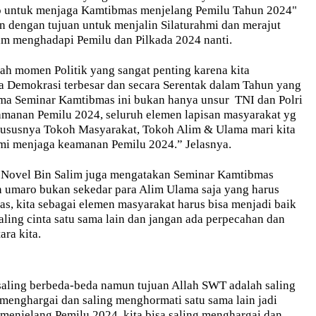
 untuk menjaga Kamtibmas menjelang Pemilu Tahun 2024"
an dengan tujuan untuk menjalin Silaturahmi dan merajut
m menghadapi Pemilu dan Pilkada 2024 nanti.
ah momen Politik yang sangat penting karena kita
a Demokrasi terbesar dan secara Serentak dalam Tahun yang
ma Seminar Kamtibmas ini bukan hanya unsur
TNI dan Polri
manan Pemilu 2024, seluruh elemen lapisan masyarakat yg
khususnya Tokoh Masyarakat, Tokoh Alim & Ulama mari kita
i menjaga keamanan Pemilu 2024.” Jelasnya.
 Novel Bin Salim juga mengatakan Seminar Kamtibmas
 umaro bukan sekedar para Alim Ulama saja yang harus
s, kita sebagai elemen masyarakat harus bisa menjadi baik
ling cinta satu sama lain dan jangan ada perpecahan dan
ra kita.
 saling berbeda-beda namun tujuan Allah SWT adalah saling
 menghargai dan saling menghormati satu sama lain jadi
menjelang Pemilu 2024, kita bisa saling menghargai dan