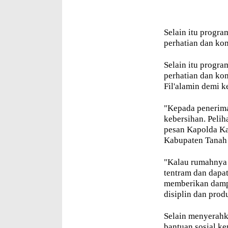
Selain itu progra
perhatian dan ko
Selain itu progra
perhatian dan ko
Fil'alamin demi 
"Kepada penerima
kebersihan. Peliha
pesan Kapolda Ka
Kabupaten Tanah
"Kalau rumahnya b
tentram dan dapa
memberikan dampa
disiplin dan prod
Selain menyerahk
bantuan sosial ke