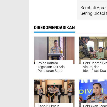
Kembali Apresi
Sering Dicaci 
DIREKOMENDASIKAN
Polda Kaltara
Polri Update Ev
Tegaskan Tak Ada
Visum, dan
Penukaran Sabu:
Identifikasi Dua
“Yang Benar, 7 Gram
Jenazah Korba
Dicuri Oknum, Bukan
Pembunuhan KK
12 Kilogram!”
Yahukimo
Kapolri Pimpin
Polri Akan Tega