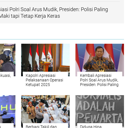
asi Polri Soal Arus Mudik, Presiden: Polisi Paling
Maki tapi Tetap Kerja Keras
akuasi,
Kapolri Apresiasi
Kembali Apresiasi
Pelaksanaan Operasi
Polri Soal Arus Mudik,
Ketupat 2025
Presiden: Polisi Paling
n
Berjalan Lancar dan
Sering Dicaci Maki
B di
Aman
tapi Tetap Kerja Keras
s
Berbagi Takjil dan
Diduga Hina