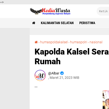
-->
KALIMANTAN SELATAN
PERISTIWA
Kapolda Kalsel Serahkan 10 Kunci Beda
›
humaspoldakalsel
›
humaspolri
›
nasional
Kapolda Kalsel Ser
Rumah
Albar
, Maret 21, 2023 WIB
---