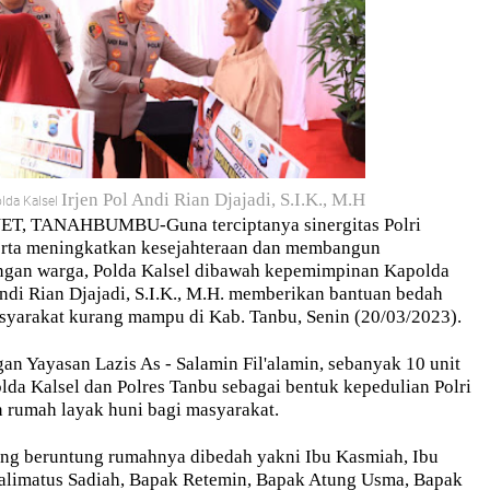
Irjen Pol Andi Rian Djajadi, S.I.K., M.H
lda Kalsel
, TANAHBUMBU-Guna terciptanya sinergitas Polri
erta meningkatkan kesejahteraan dan membangun
ngan warga, Polda Kalsel dibawah kepemimpinan Kapolda
Andi Rian Djajadi, S.I.K., M.H. memberikan bantuan bedah
yarakat kurang mampu di Kab. Tanbu, Senin (20/03/2023).
n Yayasan Lazis As - Salamin Fil'alamin, sebanyak 10 unit
lda Kalsel dan Polres Tanbu sebagai bentuk kepedulian Polri
rumah layak huni bagi masyarakat.
ng beruntung rumahnya dibedah yakni Ibu Kasmiah, Ibu
alimatus Sadiah, Bapak Retemin, Bapak Atung Usma, Bapak