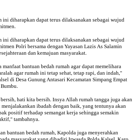
m ini diharapkan dapat terus dilaksanakan sebagai wujud
mitmen.
m ini diharapkan dapat terus dilaksanakan sebagai wujud
mitmen Polri bersama dengan Yayasan Lazis As Salamin
kesejahteraan dan kemajuan masyarakat.
 manfaat bantuan bedah rumah agar dapat memelihara
ralah agar rumah ini tetap sehat, tetap rapi, dan indah,"
lsel di Desa Gunung Antasari Kecamatan Simpang Empat
 Bumbu.
ersih, hati kita bersih. Insya Allah rumah tangga juga akan
t menjalakankan ibadah dengan baik, yang tentunya akan
k positif terhadap semangat kerja sehingga semakin
uktif," tambahnya.
an bantuan bedah rumah, Kapolda juga menyerahkan
pada masyarakat yang dihadiri Irwasda Polda Kalsel, Karo