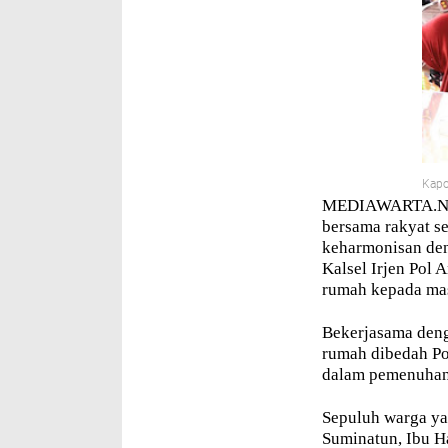
Kapo
MEDIAWARTA.NET
bersama rakyat s
keharmonisan de
Kalsel Irjen Pol 
rumah kepada mas
Bekerjasama denga
rumah dibedah Po
dalam pemenuhan 
Sepuluh warga ya
Suminatun, Ibu H