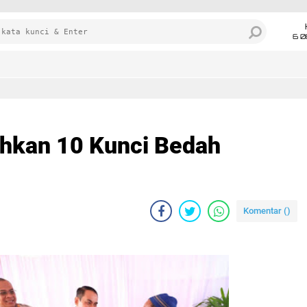
6 0
h Rumah
ahkan 10 Kunci Bedah
Komentar (
)