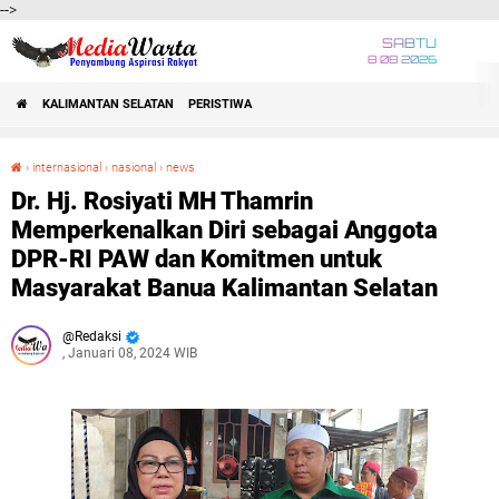
-->
SABTU
8 08 2026
KALIMANTAN SELATAN
PERISTIWA
›
internasional
›
nasional
›
news
Dr. Hj. Rosiyati MH Thamrin Memperkenalkan Diri sebagai Anggota DPR-RI PAW dan Komitmen untuk Masyarakat Banua Kalimantan Selatan
Dr. Hj. Rosiyati MH Thamrin
Memperkenalkan Diri sebagai Anggota
DPR-RI PAW dan Komitmen untuk
Masyarakat Banua Kalimantan Selatan
Redaksi
, Januari 08, 2024 WIB