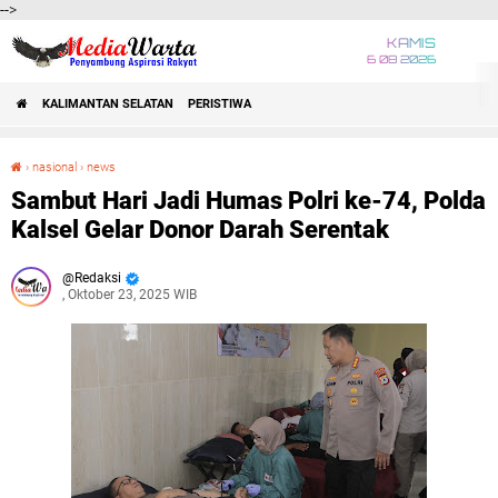
-->
KAMIS
6 08 2026
KALIMANTAN SELATAN
PERISTIWA
›
nasional
›
news
Sambut Hari Jadi Humas Polri ke-74, Polda Kalsel Gelar Donor Darah Serentak
Sambut Hari Jadi Humas Polri ke-74, Polda
Kalsel Gelar Donor Darah Serentak
Redaksi
, Oktober 23, 2025 WIB