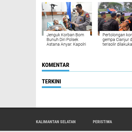
Jabatan Baru di 
Jenguk Korban Bom
Pertolongan ko
Bunuh Diri Polsek
gempa Cianjur d
Astana Anyar. Kapolri
terisolir dilakuk
: Tetap Semangat
Brimob Polri ev
Lindungi Masyarakat
dengan tandu
KOMENTAR
TERKINI
KALIMANTAN SELATAN
PERISTIWA