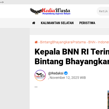
-->
KALIMANTAN SELATAN
PERISTIWA
›
BintangBhayangkaraPratama
›
BNN
›
Indone
Kepala BNN RI Ter
Bintang Bhayangkar
Redaksi
, November 12, 2025 WIB
---