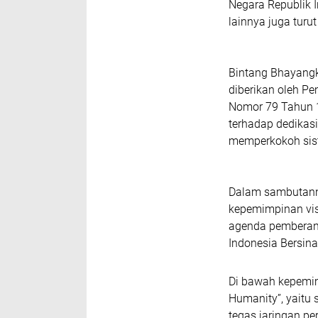
Negara Republik I
lainnya juga tur
Bintang Bhayangk
diberikan oleh P
Nomor 79 Tahun 1
terhadap dedikasi
memperkokoh sist
Dalam sambutanny
kepemimpinan vis
agenda pemberant
Indonesia Bersina
Di bawah kepemi
Humanity”, yaitu
tegas jaringan p