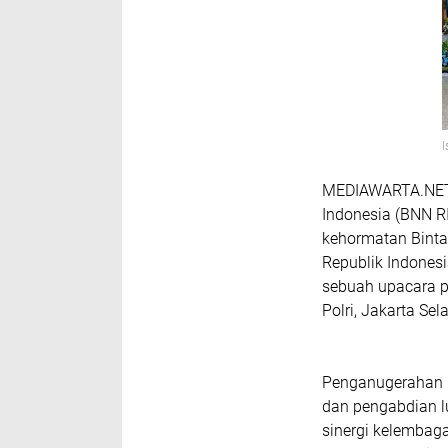
MEDIAWARTA.NET,J
Indonesia (BNN RI
kehormatan Binta
Republik Indonesia
sebuah upacara 
Polri, Jakarta Sel
Penganugerahan i
dan pengabdian l
sinergi kelembaga