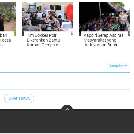
Polri
rban
Tim Dokkes Polri
Kapolri Serap Aspirasi
i desa
Dikerahkan Bantu
Masyarakat yang
an,
Korban Gempa di
Jadi Korban Bumi
akuasi
Cianjur, Ada Dokter
Cianjur
hingga Ambulans
Tampilkan
LIHAT SEMUA