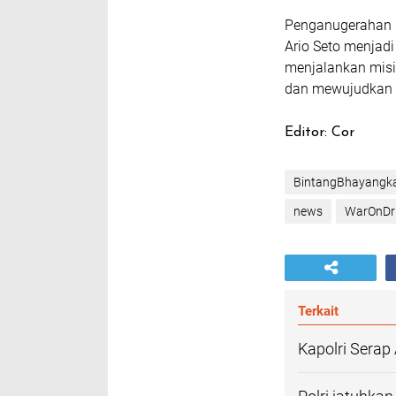
Penganugerahan 
Ario Seto menjad
menjalankan misi
dan mewujudkan I
Editor: Cor
BintangBhayangk
news
WarOnDr
Terkait
Kapolri Serap