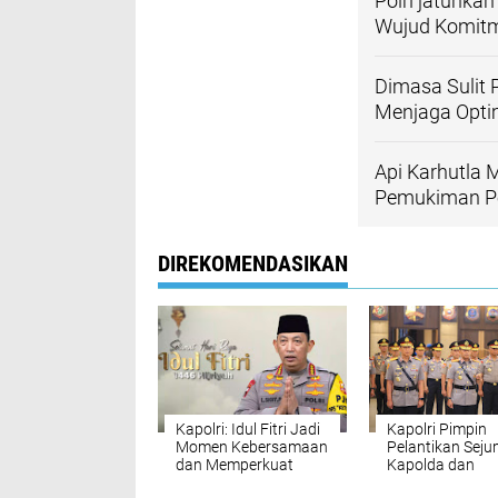
Polri jatuhka
Wujud Komitm
Dimasa Sulit 
Menjaga Opti
Api Karhutla
Pemukiman P
DIREKOMENDASIKAN
Kapolri: Idul Fitri Jadi
Kapolri Pimpin
Momen Kebersamaan
Pelantikan Seju
dan Memperkuat
Kapolda dan
Persatuan
Pengukuhan 2