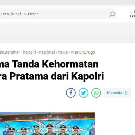
J
7 
Kepala BNN RI Terima Tanda Kehormatan Bintang Bhayangkara Pratama dari Kapolri
siaBersinar
›
kapolri
›
nasional
›
news
›
WarOnDrugs
ima Tanda Kehormatan
a Pratama dari Kapolri
Komentar (
)