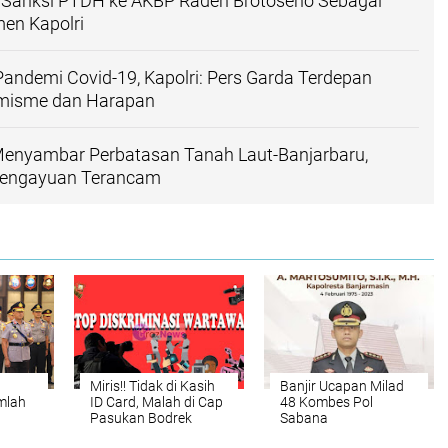
n Sanksi PTDH ke AKBP Raden Brotoseno Sebagai
en Kapolri
Pandemi Covid-19, Kapolri: Pers Garda Terdepan
misme dan Harapan
 Menyambar Perbatasan Tanah Laut-Banjarbaru,
engayuan Terancam
Miris!! Tidak di Kasih
Banjir Ucapan Milad
mlah
ID Card, Malah di Cap
48 Kombes Pol
Pasukan Bodrek
Sabana