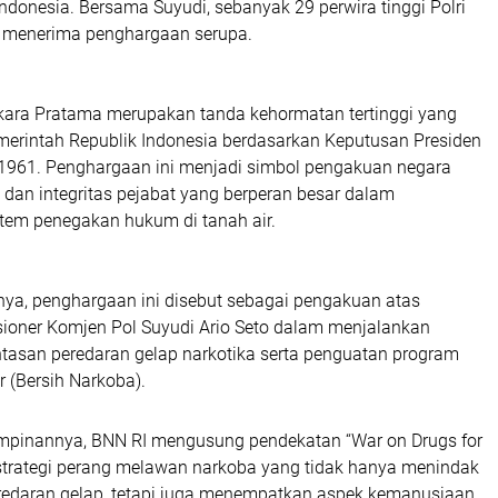
ndonesia. Bersama Suyudi, sebanyak 29 perwira tinggi Polri
ut menerima penghargaan serupa.
ara Pratama merupakan tanda kehormatan tertinggi yang
emerintah Republik Indonesia berdasarkan Keputusan Presiden
961. Penghargaan ini menjadi simbol pengakuan negara
 dan integritas pejabat yang berperan besar dalam
em penegakan hukum di tanah air.
a, penghargaan ini disebut sebagai pengakuan atas
ioner Komjen Pol Suyudi Ario Seto dalam menjalankan
asan peredaran gelap narkotika serta penguatan program
r (Bersih Narkoba).
mpinannya, BNN RI mengusung pendekatan “War on Drugs for
 strategi perang melawan narkoba yang tidak hanya menindak
eredaran gelap, tetapi juga menempatkan aspek kemanusiaan