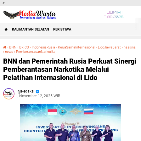
-->
JUM'AT
7 08 2026
KALIMANTAN SELATAN
PERISTIWA
›
BNN
›
BRICS
›
IndonesiaRusia
›
KerjaSamaInternasional
›
LidoJawaBarat
›
nasional
›
news
›
PemberantasanNarkotika
BNN dan Pemerintah Rusia Perkuat Sinergi Pemberantasan Narkotika Melalui Pelatihan Internasional di Lido
BNN dan Pemerintah Rusia Perkuat Sinergi
Pemberantasan Narkotika Melalui
Pelatihan Internasional di Lido
Redaksi
, November 12, 2025 WIB