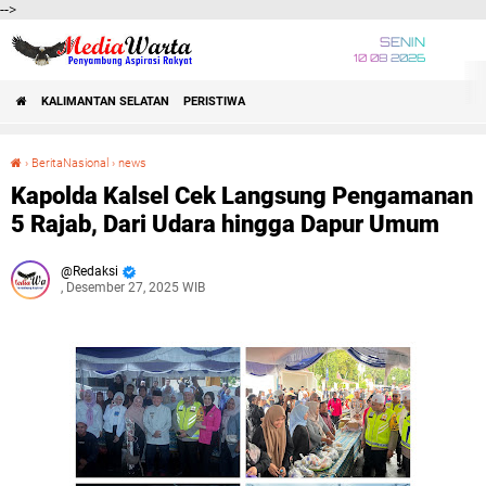
-->
SENIN
10 08 2026
KALIMANTAN SELATAN
PERISTIWA
›
BeritaNasional
›
news
Kapolda Kalsel Cek Langsung Pengamanan 5 Rajab, Dari Udara hingga Dapur Umum
Kapolda Kalsel Cek Langsung Pengamanan
5 Rajab, Dari Udara hingga Dapur Umum
Redaksi
, Desember 27, 2025 WIB