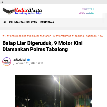
-->
SABTU
8 08 2026
KALIMANTAN SELATAN
PERISTIWA
›
#PolresTabalong #BalapLiar #Layanan110 #Kamtibmas #Tabalong
›
nasional
›
New
Balap Liar Digeruduk, 9 Motor Kini Diamankan Polres Tabalong
Balap Liar Digeruduk, 9 Motor Kini
Diamankan Polres Tabalong
Redaksi
, Februari 20, 2026 WIB