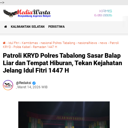
-->
KAMIS
6 08 2026
KALIMANTAN SELATAN
PERISTIWA
›
Idul Fitri
›
Kamtibmas
›
nasional Polres Tabalong
›
nasionalNews
›
news
›
Patroli
KRYD
›
Polda Kalsel
›
Ramadan 1447 H
Patroli KRYD Polres Tabalong Sasar Balap Liar dan Tempat Hiburan, Tekan Kejahatan Jelang Idul Fitri 1447 H
Patroli KRYD Polres Tabalong Sasar Balap
Liar dan Tempat Hiburan, Tekan Kejahatan
Jelang Idul Fitri 1447 H
Redaksi
, Maret 14, 2026 WIB