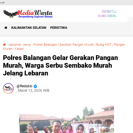
-->
SABTU
8 08 2026
KALIMANTAN SELATAN
PERISTIWA
›
nasional
›
news
›
Polres Balangan | Gerakan Pangan Murah | Bulog HST | Pangan
Murah | Kalsel
Polres Balangan Gelar Gerakan Pangan Murah, Warga Serbu Sembako Murah Jelang Lebaran
Polres Balangan Gelar Gerakan Pangan
Murah, Warga Serbu Sembako Murah
Jelang Lebaran
Redaksi
, Maret 13, 2026 WIB