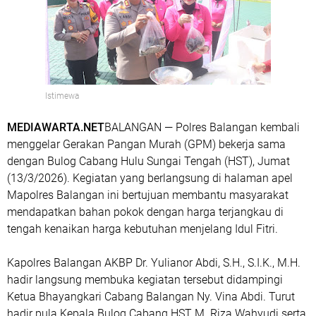
Istimewa
MEDIAWARTA.NET
BALANGAN — Polres Balangan kembali
menggelar
Gerakan Pangan Murah (GPM)
bekerja sama
dengan Bulog Cabang Hulu Sungai Tengah (HST), Jumat
(13/3/2026). Kegiatan yang berlangsung di halaman apel
Mapolres Balangan ini bertujuan membantu masyarakat
mendapatkan bahan pokok dengan harga terjangkau di
tengah kenaikan harga kebutuhan menjelang Idul Fitri.
Kapolres Balangan
AKBP Dr. Yulianor Abdi, S.H., S.I.K., M.H.
hadir langsung membuka kegiatan tersebut didampingi
Ketua Bhayangkari Cabang Balangan
Ny. Vina Abdi
. Turut
hadir pula Kepala Bulog Cabang HST
M. Riza Wahyudi
serta