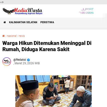
-->
JUM'AT
7 08 2026
KALIMANTAN SELATAN
PERISTIWA
›
nasional
›
news
Warga Hikun Ditemukan Meninggal Di Rumah, Diduga Karena Sakit
Warga Hikun Ditemukan Meninggal Di
Rumah, Diduga Karena Sakit
Redaksi
, Maret 29, 2026 WIB