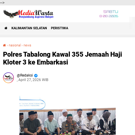
-->
SABTU
8 08 2026
KALIMANTAN SELATAN
PERISTIWA
›
nasional
›
news
Polres Tabalong Kawal 355 Jemaah Haji Kloter 3 ke Embarkasi
Polres Tabalong Kawal 355 Jemaah Haji
Kloter 3 ke Embarkasi
Redaksi
, April 27, 2026 WIB