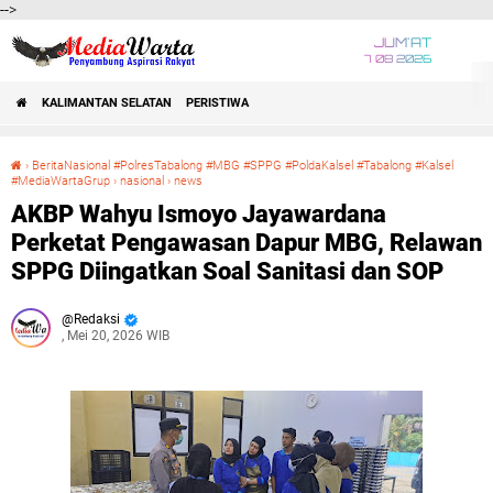
-->
JUM'AT
7 08 2026
KALIMANTAN SELATAN
PERISTIWA
›
BeritaNasional #PolresTabalong #MBG #SPPG #PoldaKalsel #Tabalong #Kalsel
#MediaWartaGrup
›
nasional
›
news
AKBP Wahyu Ismoyo Jayawardana Perketat Pengawasan Dapur MBG, Relawan SPPG Diingatkan Soal Sanitasi dan SOP
AKBP Wahyu Ismoyo Jayawardana
Perketat Pengawasan Dapur MBG, Relawan
SPPG Diingatkan Soal Sanitasi dan SOP
Redaksi
, Mei 20, 2026 WIB