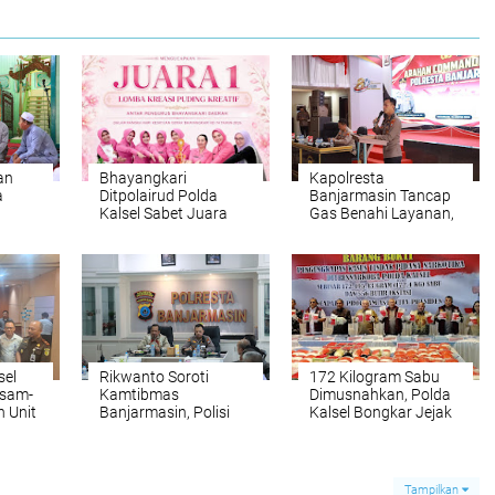
an
Bhayangkari
Kapolresta
a
Ditpolairud Polda
Banjarmasin Tancap
Kalsel Sabet Juara
Gas Benahi Layanan,
ta
Puding Kreatif HKGB
Targetkan Polresta
engan
ke-74
Raih WBBM
sel
Rikwanto Soroti
172 Kilogram Sabu
Asam-
Kamtibmas
Dimusnahkan, Polda
 Unit
Banjarmasin, Polisi
Kalsel Bongkar Jejak
Diminta Tak Lengah
Jaringan
Hadapi Gangguan
internasional
Tampilkan