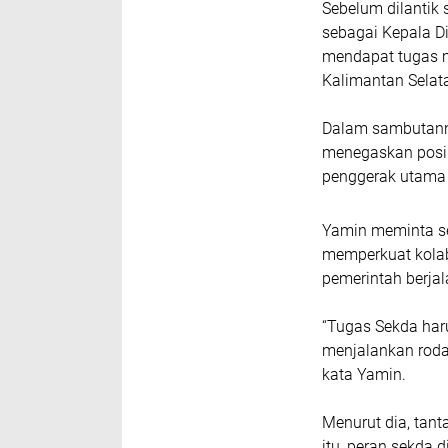
Sebelum dilantik 
sebagai Kepala Di
mendapat tugas m
Kalimantan Selata
Dalam sambutann
menegaskan posis
penggerak utama 
Yamin meminta s
memperkuat kolab
pemerintah berja
“Tugas Sekda har
menjalankan roda
kata Yamin.
Menurut dia, tan
itu, peran sekda 