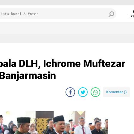
6 0
pala DLH, Ichrome Muftezar
 Banjarmasin
Komentar (
)