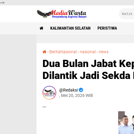
-->
KALIMANTAN SELATAN
PERISTIWA
Dua Bulan Jabat Kepala DLH, Ichrome Muftezar Dilantik Jadi Sekda Banjarmasin
›
BeritaNasional
›
nasional
›
news
Dua Bulan Jabat Ke
Dilantik Jadi Sekda
Redaksi
, Mei 20, 2026 WIB
---