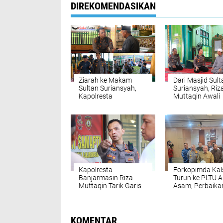
DIREKOMENDASIKAN
Ziarah ke Makam
Dari Masjid Sult
Sultan Suriansyah,
Suriansyah, Riz
Kapolresta
Muttaqin Awali
Banjarmasin
Nahkoda Polres
Menimba Teladan
Banjarmasin d
Raja Pertama Banjar
Doa
Kapolresta
Forkopimda Kal
Banjarmasin Riza
Turun ke PLTU 
Muttaqin Tarik Garis
Asam, Perbaikan
Komando: Program
3 Dikebut
Kerja Harus
Nyambung dari Pusat
hingga Wilayah
KOMENTAR