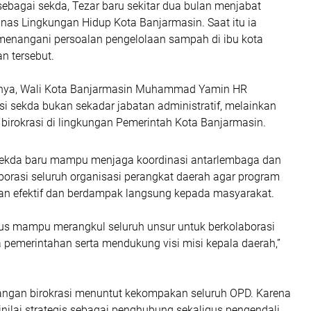
sebagai sekda, Tezar baru sekitar dua bulan menjabat
nas Lingkungan Hidup Kota Banjarmasin. Saat itu ia
enangani persoalan pengelolaan sampah di ibu kota
n tersebut.
ya, Wali Kota Banjarmasin Muhammad Yamin HR
i sekda bukan sekadar jabatan administratif, melainkan
birokrasi di lingkungan Pemerintah Kota Banjarmasin.
ekda baru mampu menjaga koordinasi antarlembaga dan
orasi seluruh organisasi perangkat daerah agar program
lan efektif dan berdampak langsung kepada masyarakat.
us mampu merangkul seluruh unsur untuk berkolaborasi
 pemerintahan serta mendukung visi misi kepala daerah,”
tangan birokrasi menuntut kekompakan seluruh OPD. Karena
dinilai strategis sebagai penghubung sekaligus pengendali