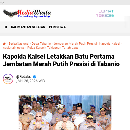
-->
JUM'AT
7 08 2026
KALIMANTAN SELATAN
PERISTIWA
›
BeritaNasional
›
Desa Tabanio
›
Jembatan Merah Putih Presisi
›
Kapolda Kalsel
›
nasional
›
news
›
Polda Kalsel
›
Takisung
›
Tanah Laut
Kapolda Kalsel Letakkan Batu Pertama Jembatan Merah Putih Presisi di Tabanio
Kapolda Kalsel Letakkan Batu Pertama
Jembatan Merah Putih Presisi di Tabanio
Redaksi
, Mei 26, 2026 WIB