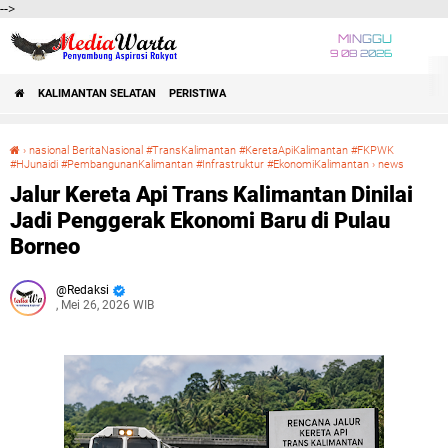
-->
MINGGU
9 08 2026
KALIMANTAN SELATAN
PERISTIWA
›
nasional BeritaNasional #TransKalimantan #KeretaApiKalimantan #FKPWK
#HJunaidi #PembangunanKalimantan #Infrastruktur #EkonomiKalimantan
›
news
Jalur Kereta Api Trans Kalimantan Dinilai Jadi Penggerak Ekonomi Baru di Pulau Borneo
Jalur Kereta Api Trans Kalimantan Dinilai
Jadi Penggerak Ekonomi Baru di Pulau
Borneo
Redaksi
, Mei 26, 2026 WIB