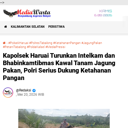
-->
KAMIS
6 08 2026
KALIMANTAN SELATAN
PERISTIWA
›
#PolsekHaruai #PolresTabalong #KetahananPangan #JagungPakan
#PetaniTabalong #PoldaKalsel #MediaPresisi
Kapolsek Haruai Turunkan Intelkam dan Bhabinkamtibmas Kawal Tanam Jagung Pakan, Polri Serius Dukung Ketahanan Pangan
Kapolsek Haruai Turunkan Intelkam dan
Bhabinkamtibmas Kawal Tanam Jagung
Pakan, Polri Serius Dukung Ketahanan
Pangan
Redaksi
, Mei 20, 2026 WIB