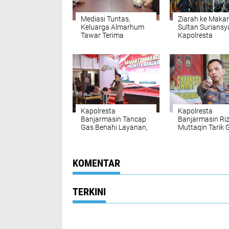
Mediasi Tuntas,
Ziarah ke Maka
Keluarga Almarhum
Sultan Suriansy
Tawar Terima
Kapolresta
Santunan Rp16 Juta
Banjarmasin
Menimba Telad
Raja Pertama B
Kapolresta
Kapolresta
Banjarmasin Tancap
Banjarmasin Ri
Gas Benahi Layanan,
Muttaqin Tarik 
Targetkan Polresta
Komando: Prog
Raih WBBM
Kerja Harus
Nyambung dari
hingga Wilayah
KOMENTAR
TERKINI