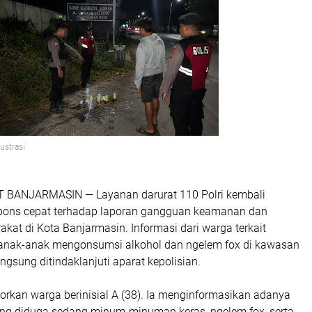
lustrasi
BANJARMASIN — Layanan darurat 110 Polri kembali
pons cepat terhadap laporan gangguan keamanan dan
akat di Kota Banjarmasin. Informasi dari warga terkait
 anak-anak mengonsumsi alkohol dan ngelem fox di kawasan
angsung ditindaklanjuti aparat kepolisian.
aporkan warga berinisial A (38). Ia menginformasikan adanya
ng diduga sedang minum-minuman keras, ngelem fox, serta