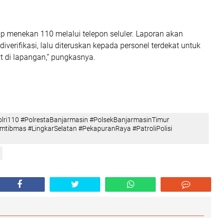
p menekan 110 melalui telepon seluler. Laporan akan
diverifikasi, lalu diteruskan kepada personel terdekat untuk
 di lapangan,” pungkasnya.
olri110 #PolrestaBanjarmasin #PolsekBanjarmasinTimur
tibmas #LingkarSelatan #PekapuranRaya #PatroliPolisi