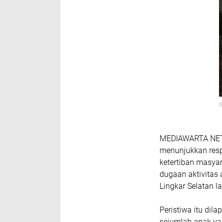
I
MEDIAWARTA.NET 
menunjukkan res
ketertiban masyar
dugaan aktivitas
Lingkar Selatan l
Peristiwa itu dil
sejumlah anak ya