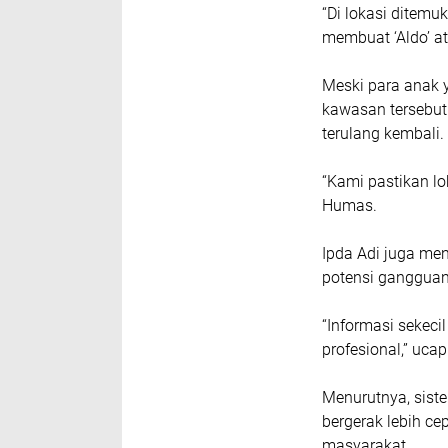
“Di lokasi ditemu
membuat ‘Aldo’ at
Meski para anak y
kawasan tersebut
terulang kembali.
“Kami pastikan lo
Humas.
Ipda Adi juga men
potensi gangguan
“Informasi sekeci
profesional,” uca
Menurutnya, sist
bergerak lebih c
masyarakat.