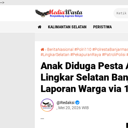
-->
KALIMANTAN SELATAN
PERISTIWA
›
BeritaNasional #Polri110 #PolrestaBanjarm
#LingkarSelatan #PekapuranRaya #PatroliPolisi #
Anak Diduga Pesta 
Lingkar Selatan Ban
Laporan Warga via 
Redaksi
, Mei 20, 2026 WIB
---