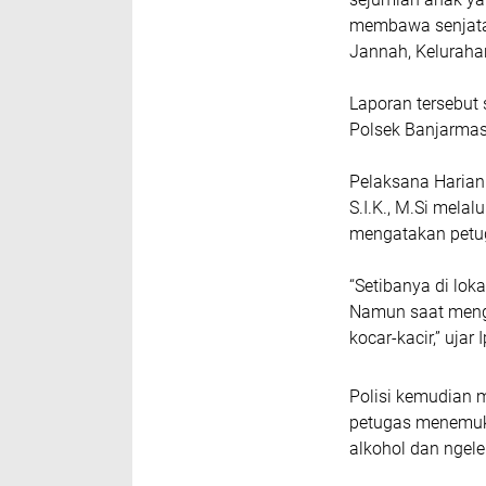
membawa senjata 
Jannah, Keluraha
Laporan tersebut 
Polsek Banjarmas
Pelaksana Harian 
S.I.K., M.Si melal
mengatakan petug
“Setibanya di lo
Namun saat menge
kocar-kacir,” ujar 
Polisi kemudian m
petugas menemuk
alkohol dan ngel