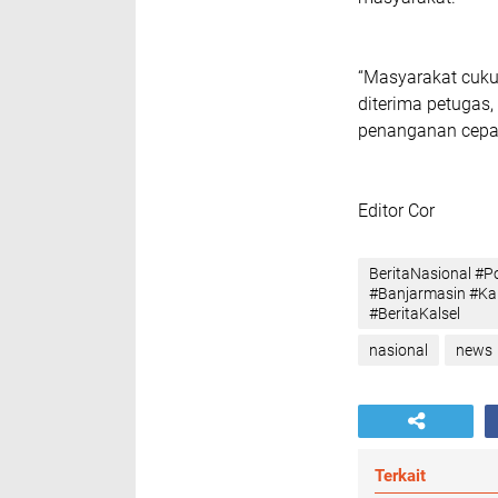
“Masyarakat cuku
diterima petugas, 
penanganan cepat
Editor Cor
BeritaNasional #P
#Banjarmasin #Kam
#BeritaKalsel
nasional
news
Terkait