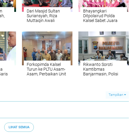
m
Dari Masjid Sultan
Bhayangkari
ah,
Suriansyah, Riza
Ditpolairud Polda
Muttaqin Awali
Kalsel Sabet Juara
Nahkoda Polresta
Puding Kreatif HKGB
an
Banjarmasin dengan
ke-74
anjar
Doa
Forkopimda Kalsel
Rikwanto Soroti
za
Turun ke PLTU Asam-
Kamtibmas
Garis
Asam, Perbaikan Unit
Banjarmasin, Polisi
ram
3 Dikebut
Diminta Tak Lengah
Hadapi Gangguan
 Pusat
Tampilkan
LIHAT SEMUA