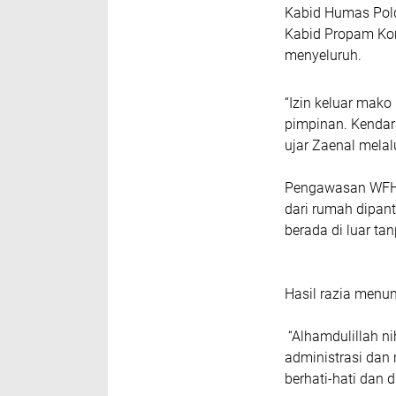
Kabid Humas Pold
Kabid Propam Ko
menyeluruh.
“Izin keluar mako
pimpinan. Kendara
ujar Zaenal melal
Pengawasan WFH t
dari rumah dipan
berada di luar ta
Hasil razia menu
“Alhamdulillah ni
administrasi dan
berhati-hati dan d