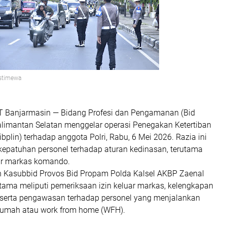
Istimewa
Banjarmasin — Bidang Profesi dan Pengamanan (Bid
limantan Selatan menggelar operasi Penegakan Ketertiban
ibplin) terhadap anggota Polri, Rabu, 6 Mei 2026. Razia ini
kepatuhan personel terhadap aturan kedinasan, terutama
uar markas komando.
n Kasubbid Provos Bid Propam Polda Kalsel AKBP Zaenal
utama meliputi pemeriksaan izin keluar markas, kelengkapan
 serta pengawasan terhadap personel yang menjalankan
i rumah atau work from home (WFH).