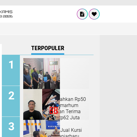
KAMIS
8 2026
TERPOPULER
Jasa Raharja Serahkan Rp50
Juta, Keluarga Almarhum
Tawar Tri Setiawan Terima
Total Santunan Rp62 Juta
Polisi Gadungan Jual Kursi
Kerja di Polres Banjarbaru,