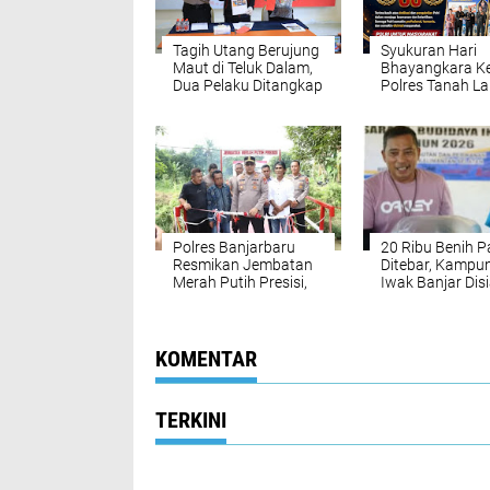
Tagih Utang Berujung
Syukuran Hari
Maut di Teluk Dalam,
Bhayangkara Ke
Dua Pelaku Ditangkap
Polres Tanah La
Kurang dari Dua Jam
Perkuat Sinergi
Bersama Forko
Polres Banjarbaru
20 Ribu Benih 
Resmikan Jembatan
Ditebar, Kampu
Merah Putih Presisi,
Iwak Banjar Dis
Warga Guntung
Jadi Ikon Kalsel
Manggis Nikmati
Akses Lebih Aman
KOMENTAR
TERKINI