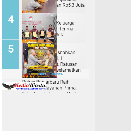
Raup Uang Korban Rp5,3 Juta
Mediasi Tuntas, Keluarga
Almarhum Tawar Terima
Santunan Rp16 Juta
Polres Banjar Musnahkan
Sabu dan Ekstasi, 11
Tersangka Dijerat, Ratusan
Jiwa Diklaim Terselamatkan
TERPOPULER LAINNYA
Polres Banjarbaru Raih
Predikat Pelayanan Prima,
Nilai 4,57 Tertinggi di Polda
Kalsel