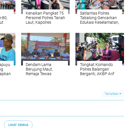
Kenaikan Pangkat 75
Satlantas Polres
-80,
Personel Polres Tanah
Tabalong Gencarkan
ut
Laut, Kapolres
Edukasi Keselamatan,
Tekankan Tanggung
Ajak Pengendara
pimda
Jawab Lebih Besar
Utamakan Nyawa di
Jalan
Papuyu
Dendam Lama
Tongkat Komando
ng
Berujung Maut,
Polres Balangan
iapkan
Remaja Tewas
Berganti, AKBP Arif
Dihantam Besi oleh
Mansyur Resmi
Pedagang Pentol
Gantikan AKBP
Goreng
Yulianor Abdi
Tampilkan
LIHAT SEMUA