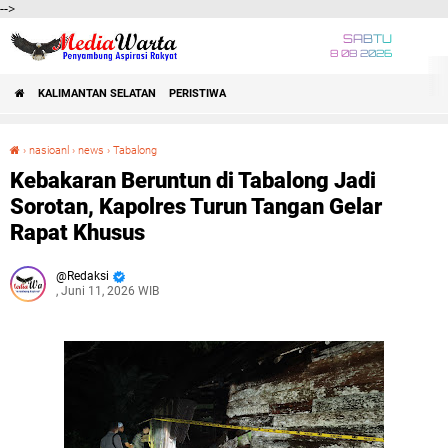
-->
SABTU
8 08 2026
KALIMANTAN SELATAN
PERISTIWA
›
nasioanl
›
news
›
Tabalong
Kebakaran Beruntun di Tabalong Jadi Sorotan, Kapolres Turun Tangan Gelar Rapat Khusus
Kebakaran Beruntun di Tabalong Jadi
Sorotan, Kapolres Turun Tangan Gelar
Rapat Khusus
Redaksi
, Juni 11, 2026 WIB