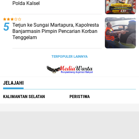
Polda Kalsel
Terjun ke Sungai Martapura, Kapolresta
Banjarmasin Pimpin Pencarian Korban
Tenggelam
TERPOPULER LAINNYA
JELAJAHI
KALIMANTAN SELATAN
PERISTIWA
Redaksi
Pedoman Media Siber
Tentang Kami
Info Iklan
Copyright ©
2026 Media Warta