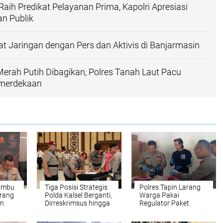
Raih Predikat Pelayanan Prima, Kapolri Apresiasi
an Publik
 Jaringan dengan Pers dan Aktivis di Banjarmasin
erah Putih Dibagikan, Polres Tanah Laut Pacu
merdekaan
Bumbu
Tiga Posisi Strategis
Polres Tapin Larang
rang
Polda Kalsel Berganti,
Warga Pakai
an
Dirreskrimsus hingga
Regulator Paket
Kapolresta
Tebus Murah Ber-SNI
Banjarmasin Diisi
Kedaluwarsa