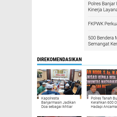
Polres Banjar 
Kinerja Layan
FKPWK Perkuat
500 Bendera M
Semangat Ke
DIREKOMENDASIKAN
Kapolresta
Polres Tanah 
Banjarmasin Jadikan
Kerahkan 600 O
Doa sebagai Ikhtiar
Hadapi Ancam
Kawal Tugas
Bencana
Kepolisian