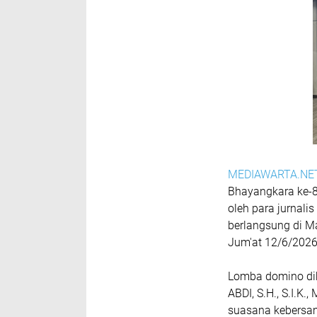
MEDIAWARTA.NE
Bhayangkara ke-8
oleh para jurnali
berlangsung di M
Jum'at 12/6/202
Lomba domino dib
ABDI, S.H., S.I.K
suasana kebersam