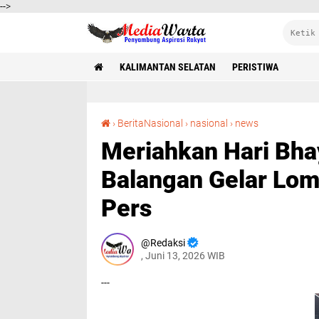
-->
KALIMANTAN SELATAN
PERISTIWA
Meriahkan Hari Bhayangkara ke-80, Polres Balangan Gelar Lomba Domino Bersama Insan Pers
›
BeritaNasional
›
nasional
›
news
Meriahkan Hari Bha
Balangan Gelar Lo
Pers
Redaksi
, Juni 13, 2026 WIB
---