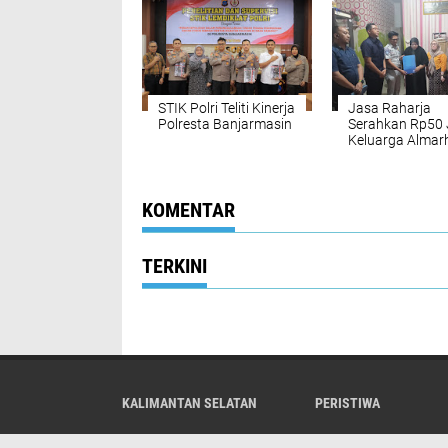
STIK Polri Teliti Kinerja
Jasa Raharja
Polresta Banjarmasin
Serahkan Rp50 
Keluarga Alma
Tawar Tri Setia
Terima Total
Santunan Rp62
KOMENTAR
TERKINI
KALIMANTAN SELATAN
PERISTIWA