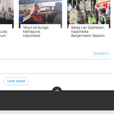
Pejabat Baru
Terjun ke Sungai
Balap Liar Dipetakan,
Juta,
Martapura,
Kapolresta
rhum
Kapolresta
Banjarmasin Siapkan
wan
Banjarmasin Pimpin
Operasi Pencegahan
Pencarian Korban
hingga Penindakan
 Juta
Tenggelam
Tampilkan
LIHAT SEMUA