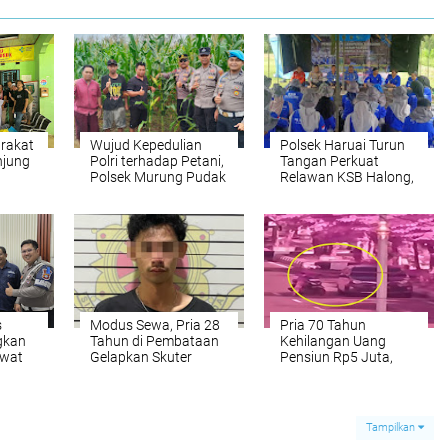
rakat
Wujud Kepedulian
Polsek Haruai Turun
njung
Polri terhadap Petani,
Tangan Perkuat
Polsek Murung Pudak
Relawan KSB Halong,
an
Pantau Pertumbuhan
Kesiapsiagaan
i Desa
Jagung Pakan
Bencana Didorong
dari Desa
s
Modus Sewa, Pria 28
Pria 70 Tahun
gkan
Tahun di Pembataan
Kehilangan Uang
ewat
Gelapkan Skuter
Pensiun Rp5 Juta,
Metik, Digelandang
Aksi Pelaku Terekam
si ke
Polisi
Kamera ATCS
Tampilkan