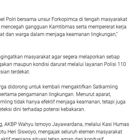
nel Polri bersama unsur Forkopimca di tengah masyarakat
t mencegah gangguan Kamtibmas serta mempererat kerja
at dan warga dalam menjaga keamanan lingkungan,”
gingatkan masyarakat agar segera melaporkan setiap
gakan maupun kondisi darurat melalui layanan Polisi 110
sian terdekat.
arga didorong untuk kembali mengaktifkan Satkamling
pertama pengamanan lingkungan. Menurut aparat,
mling tidak hanya efektif menjaga keamanan, tetapi juga
teksi dini terhadap potensi kebakaran.
ng, AKBP Wahyu Ismoyo Jayawardana, melalui Kasi Humas
Iptu Heri Siswoyo, mengajak seluruh elemen masyarakat
aktif menjaga situasi tetap aman dan kondusif.