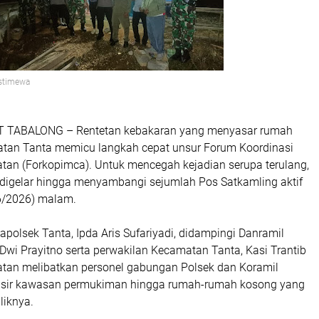
Istimewa
T TABALONG
– Rentetan kebakaran yang menyasar rumah
tan Tanta memicu langkah cepat unsur Forum Koordinasi
an (Forkopimca). Untuk mencegah kejadian serupa terulang,
 digelar hingga menyambangi sejumlah Pos Satkamling aktif
6/2026) malam.
Kapolsek Tanta, Ipda Aris Sufariyadi, didampingi Danramil
 Dwi Prayitno serta perwakilan Kecamatan Tanta, Kasi Trantib
iatan melibatkan personel gabungan Polsek dan Koramil
isir kawasan permukiman hingga rumah-rumah kosong yang
liknya.