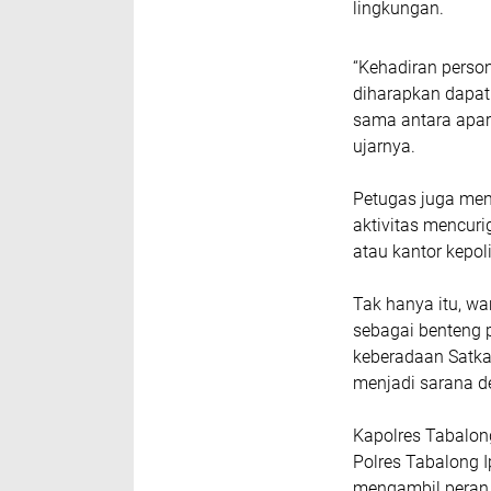
lingkungan.
“Kehadiran perso
diharapkan dapa
sama antara apar
ujarnya.
Petugas juga men
aktivitas mencuri
atau kantor kepoli
Tak hanya itu, w
sebagai benteng 
keberadaan Satka
menjadi sarana de
Kapolres Tabalo
Polres Tabalong 
mengambil peran 