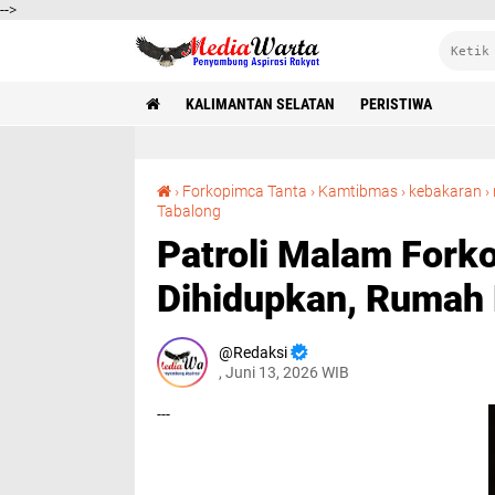
-->
KALIMANTAN SELATAN
PERISTIWA
›
Forkopimca Tanta
›
Kamtibmas
›
kebakaran
›
Patroli Malam Forkopimca Tanta: Satkamling Dihidupkan, Rumah Kosong Diawasi Ketat
Tabalong
Patroli Malam Fork
Dihidupkan, Rumah 
Redaksi
, Juni 13, 2026 WIB
---