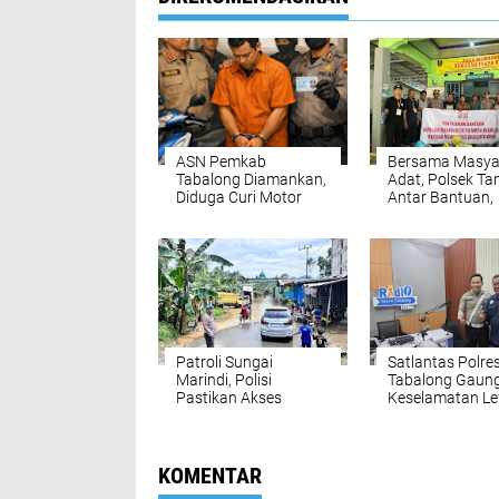
ASN Pemkab
Bersama Masya
Tabalong Diamankan,
Adat, Polsek Ta
Diduga Curi Motor
Antar Bantuan,
Tetangga
Kuatkan Harap
Korban Banjir d
Juai
Patroli Sungai
Satlantas Polre
Marindi, Polisi
Tabalong Gaun
Pastikan Akses
Keselamatan L
Warga Haruai Aman
Radio Tabalong,
Pascahujan Lebat
Dekatkan Eduka
Warga
KOMENTAR