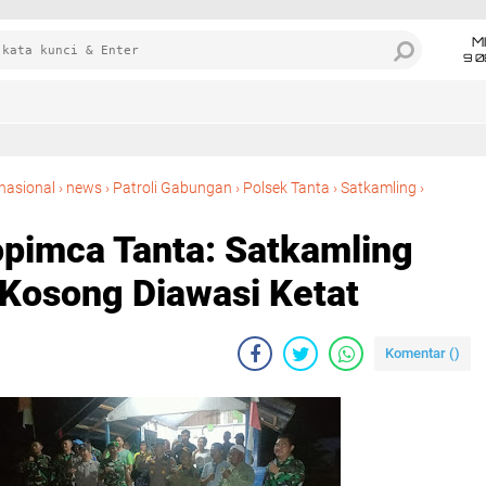
M
9 0
nasional
›
news
›
Patroli Gabungan
›
Polsek Tanta
›
Satkamling
›
opimca Tanta: Satkamling
Kosong Diawasi Ketat
Komentar (
)