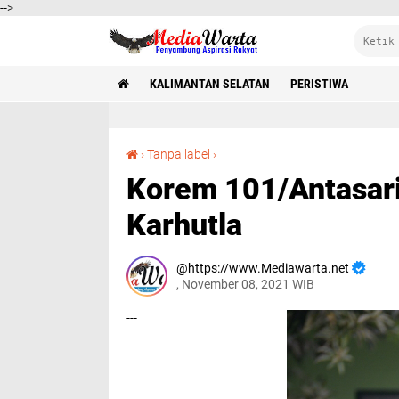
-->
KALIMANTAN SELATAN
PERISTIWA
Korem 101/Antasari Gelar Latihan Gulbencal Karhutla
›
Tanpa label
›
Korem 101/Antasari
Karhutla
https://www.Mediawarta.net
, November 08, 2021 WIB
---