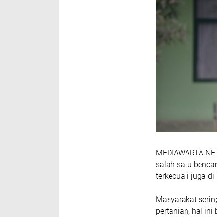
MEDIAWARTA.NET,
salah satu bencan
terkecuali juga d
Masyarakat seri
pertanian, hal i