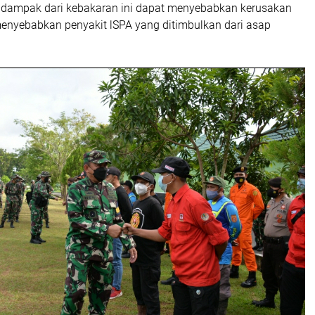
tu dampak dari kebakaran ini dapat menyebabkan kerusakan
enyebabkan penyakit lSPA yang ditimbulkan dari asap