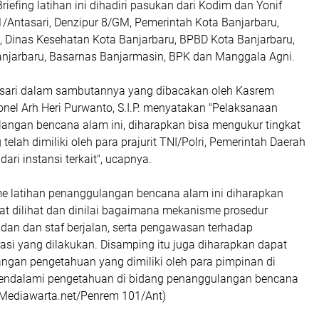
iefing latihan ini dihadiri pasukan dari Kodim dan Yonif
/Antasari, Denzipur 8/GM, Pemerintah Kota Banjarbaru,
, Dinas Kesehatan Kota Banjarbaru, BPBD Kota Banjarbaru,
anjarbaru, Basarnas Banjarmasin, BPK dan Manggala Agni.
sari dalam sambutannya yang dibacakan oleh Kasrem
onel Arh Heri Purwanto, S.I.P. menyatakan "Pelaksanaan
langan bencana alam ini, diharapkan bisa mengukur tingkat
lah dimiliki oleh para prajurit TNI/Polri, Pemerintah Daerah
ari instansi terkait", ucapnya.
 latihan penanggulangan bencana alam ini diharapkan
at dilihat dan dinilai bagaimana mekanisme prosedur
n dan staf berjalan, serta pengawasan terhadap
asi yang dilakukan. Disamping itu juga diharapkan dapat
angan pengetahuan yang dimiliki oleh para pimpinan di
mendalami pengetahuan di bidang penanggulangan bencana
 (Mediawarta.net/Penrem 101/Ant)