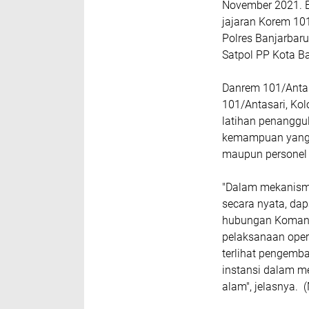
November 2021. Br
jajaran Korem 101
Polres Banjarbaru
Satpol PP Kota B
Danrem 101/Anta
101/Antasari, Kol
latihan penanggu
kemampuan yang te
maupun personel d
"Dalam mekanisme
secara nyata, dap
hubungan Komanda
pelaksanaan oper
terlihat pengemb
instansi dalam 
alam", jelasnya.