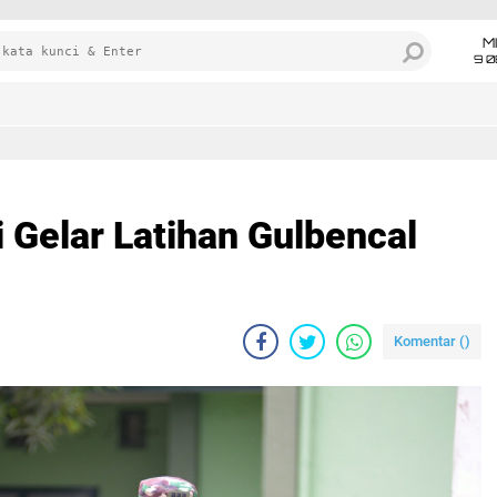
M
9 0
 Gelar Latihan Gulbencal
Komentar (
)