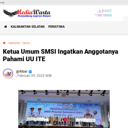
-->
JUM'AT
7 08 2026
KALIMANTAN SELATAN
PERISTIWA
›
nasional
›
news
Ketua Umum SMSI Ingatkan Anggotanya Pahami UU ITE
Ketua Umum SMSI Ingatkan Anggotanya
Pahami UU ITE
Albar
, Februari 09, 2023 WIB