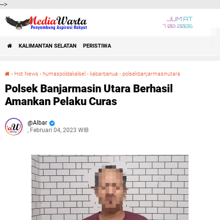
-->
JUM'AT
7 08 2026
KALIMANTAN SELATAN
PERISTIWA
›
Hot News
›
humaspoldakalsel
›
kabarbanua
›
polsekbanjarmasinutara
Polsek Banjarmasin Utara Berhasil Amankan Pelaku Curas
Polsek Banjarmasin Utara Berhasil
Amankan Pelaku Curas
Albar
, Februari 04, 2023 WIB