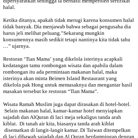
dipersyaratkan sehingga ia berhasil memperoleh sertifikat
halal.
Ketika ditanya, apakah tidak merugi karena konsumen halal
tidak banyak. Dia menjawab bahwa sebagai pengusaha dia
harus jeli melihat peluang.”Sekarang mungkin
konsumennya masih sedikit tetapi nantinya kita tidak tahu
…” ujarnya.
Restoran ‘Tian Mama’ yang dikelola isterinya acapkali
kedatangan tamu rombongan wisata dan apabila dalam
rombongan itu ada permintaan makanan halal, maka
isterinya akan minta Beimen Island Restaurant yang
dikelola pak Hong untuk memasaknya dan mengantar hasil
masakan tersebut ke restoran “Tian Mama”.
Wisata Ramah Muslim juga dapat dirasakan di hotel-hotel.
Selain makanan halal, kamar-kamar hotel menyiapkan
sajadah dan AlQuran di laci meja sekaligus tanda arah
kiblat. Di tanah air kita, biasanya tanda arah kiblat
disematkan di langit-langit kamar. Di Taiwan ditempelkan
di laci dibawah sajadah dan Al Quran berdampingan dengan