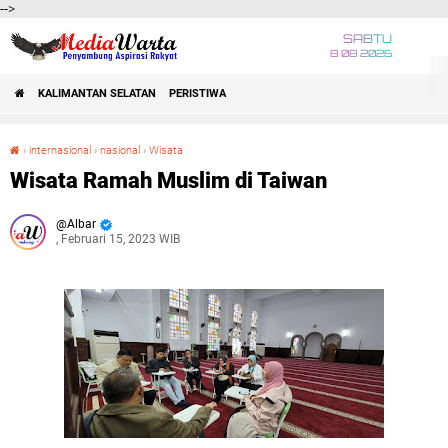
-->
SABTU
8 08 2026
KALIMANTAN SELATAN
PERISTIWA
›
internasional
›
nasional
›
Wisata
Wisata Ramah Muslim di Taiwan
Wisata Ramah Muslim di Taiwan
Albar
, Februari 15, 2023 WIB