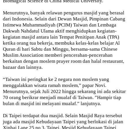
Biomagical Science di China Medical University.
Menurutnya, banyak relawan pengurus masjid yang berasal
dari Indonesia. Selain dari Dewan Masjid, Pimpinan Cabang
Istimewa Muhammadiyah (PCIM) Taiwan dan Lembaga
Dakwah Nahdatul Ulama aktif menghidupkan kegiatan-
kegiatan masjid antara lain Tempat Penitipan Anak (TPA)
ketika orang tua bekerja, membuka kelas-kelas belajar Al
Quran di hari Sabtu dan Minggu, bersama-sama Chinese
Muslim Association memberi pencerahan-pencerahan
berkaitan dengan moslem prayer room dan halal restaurant,
bazaar dan lainnya.
“Taiwan ini peringkat ke 2 negara non moslem yang
menggalakkan wisata ramah moslem,” papar Novi.
Menurutnya, sejak Juli 2022 hingga sekarang ini ada sekitar
70 orang berikrar menjadi mualaf di Taiwan. ”Hampir tiap
bulan di masjid ini melayani mualaf.” lanjutnya.
Di Taipei terdapat dua masjid. Selain Masjid Raya tersebut
juga ada masjid Kebudayaan Taipei yang berlokasi di jalan
Xinhai Lane 25 no 3, Taipei. Mesjid Kebudayaan Taipei