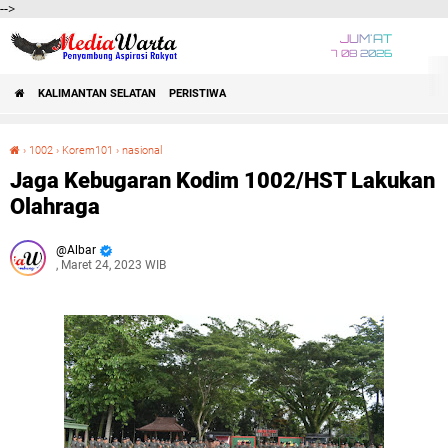
-->
JUM'AT
7 08 2026
KALIMANTAN SELATAN
PERISTIWA
›
1002
›
Korem101
›
nasional
Jaga Kebugaran Kodim 1002/HST Lakukan Olahraga
Jaga Kebugaran Kodim 1002/HST Lakukan
Olahraga
Albar
, Maret 24, 2023 WIB