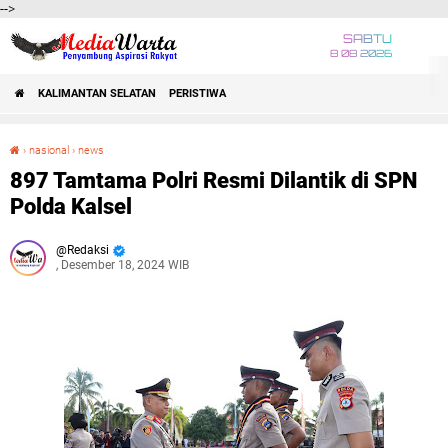
-->
SABTU
8 08 2026
KALIMANTAN SELATAN
PERISTIWA
›
nasional
›
news
897 Tamtama Polri Resmi Dilantik di SPN Polda Kalsel
897 Tamtama Polri Resmi Dilantik di SPN
Polda Kalsel
Redaksi
, Desember 18, 2024 WIB