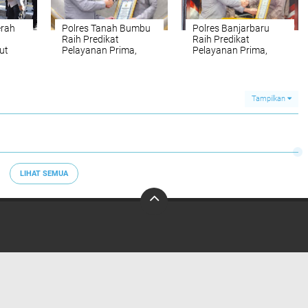
erah
Polres Tanah Bumbu
Polres Banjarbaru
,
Raih Predikat
Raih Predikat
ut
Pelayanan Prima,
Pelayanan Prima,
Kinerja Publik
Nilai 4,57 Tertinggi di
Diganjar Kapolri
Polda Kalsel
Tampilkan
LIHAT SEMUA
Redaksi
Pedoman Media Siber
Tentang Kami
Info Iklan
Copyright ©
2026 Media Warta