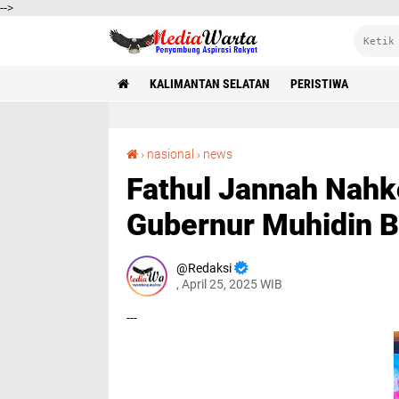
-->
KALIMANTAN SELATAN
PERISTIWA
Fathul Jannah Nahkodai Dekranasda Kalsel, Gubernur Muhidin Berharap Terus Maju
›
nasional
›
news
Fathul Jannah Nahk
Gubernur Muhidin B
Redaksi
, April 25, 2025 WIB
---