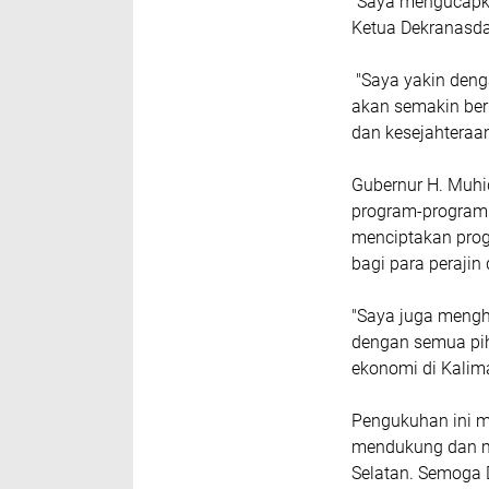
"Saya mengucapka
Ketua Dekranasda 
"Saya yakin deng
akan semakin ber
dan kesejahteraa
Gubernur H. Muh
program-program 
menciptakan prog
bagi para perajin
"Saya juga mengh
dengan semua pi
ekonomi di Kalim
Pengukuhan ini m
mendukung dan m
Selatan. Semoga 