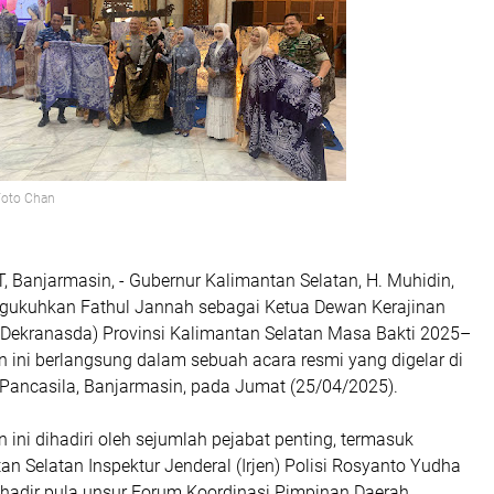
Foto Chan
Banjarmasin, - Gubernur Kalimantan Selatan, H. Muhidin,
gukuhkan Fathul Jannah sebagai Ketua Dewan Kerajinan
(Dekranasda) Provinsi Kalimantan Selatan Masa Bakti 2025–
 ini berlangsung dalam sebuah acara resmi yang digelar di
Pancasila, Banjarmasin, pada Jumat (25/04/2025).
ini dihadiri oleh sejumlah pejabat penting, termasuk
n Selatan Inspektur Jenderal (Irjen) Polisi Rosyanto Yudha
hadir pula unsur Forum Koordinasi Pimpinan Daerah