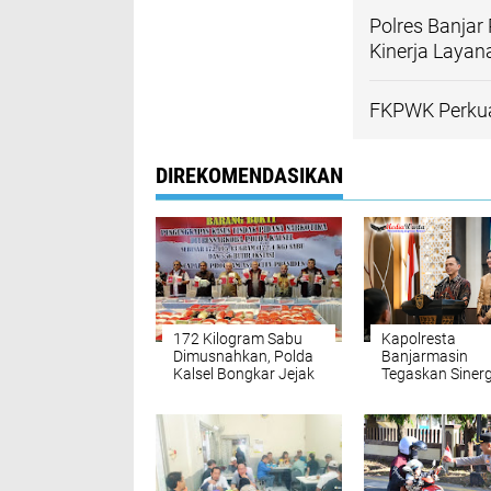
Polres Banjar 
Kinerja Layan
FKPWK Perkuat
DIREKOMENDASIKAN
172 Kilogram Sabu
Kapolresta
Dimusnahkan, Polda
Banjarmasin
Kalsel Bongkar Jejak
Tegaskan Sinerg
Jaringan
Forkopimda: “K
internasional
Baimbai Jaga 