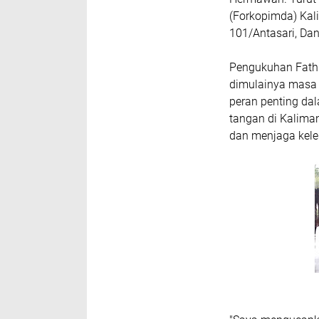
(Forkopimda) Kali
101/Antasari, Dan
Pengukuhan Fathu
dimulainya masa b
peran penting d
tangan di Kalima
dan menjaga keles