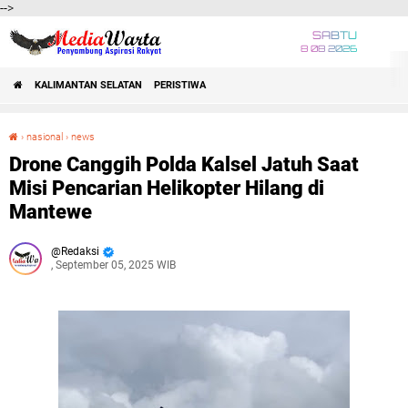
-->
SABTU
8 08 2026
KALIMANTAN SELATAN
PERISTIWA
›
nasional
›
news
Drone Canggih Polda Kalsel Jatuh Saat Misi Pencarian Helikopter Hilang di Mantewe
Drone Canggih Polda Kalsel Jatuh Saat
Misi Pencarian Helikopter Hilang di
Mantewe
Redaksi
, September 05, 2025 WIB