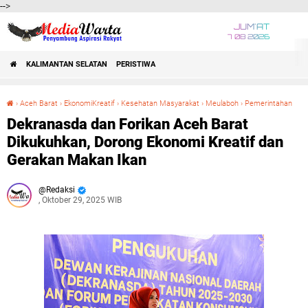
-->
JUM'AT
7 08 2026
KALIMANTAN SELATAN
PERISTIWA
›
Aceh Barat
›
EkonomiKreatif
›
Kesehatan Masyarakat
›
Meulaboh
›
Pemerintahan
Dekranasda dan Forikan Aceh Barat Dikukuhkan, Dorong Ekonomi Kreatif dan Gerakan Makan Ikan
Dekranasda dan Forikan Aceh Barat
Dikukuhkan, Dorong Ekonomi Kreatif dan
Gerakan Makan Ikan
Redaksi
, Oktober 29, 2025 WIB