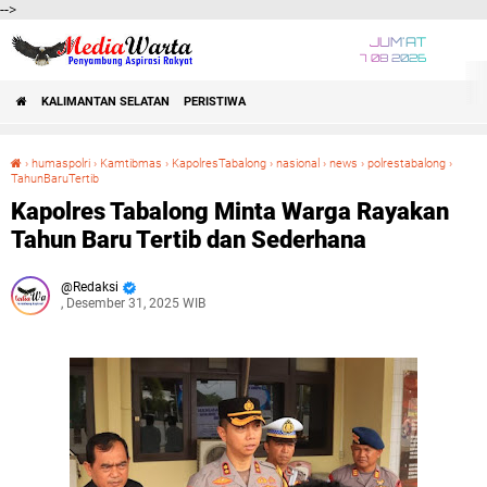
-->
JUM'AT
7 08 2026
KALIMANTAN SELATAN
PERISTIWA
›
humaspolri
›
Kamtibmas
›
KapolresTabalong
›
nasional
›
news
›
polrestabalong
›
TahunBaruTertib
Kapolres Tabalong Minta Warga Rayakan Tahun Baru Tertib dan Sederhana
Kapolres Tabalong Minta Warga Rayakan
Tahun Baru Tertib dan Sederhana
Redaksi
, Desember 31, 2025 WIB